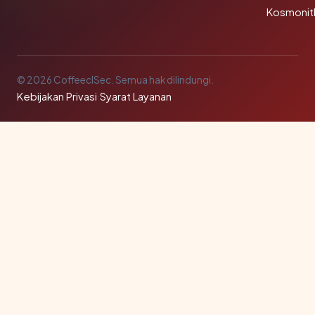
Kosmonit
© 2026 CoffeeclSec. Semua hak dilindungi.
Kebijakan Privasi
·
Syarat Layanan