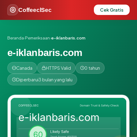
CoffeeclSec
Cek Gratis
Beranda
›
Pemeriksaan
›
e-iklanbaris.com
e-iklanbaris.com
Canada
HTTPS Valid
0 tahun
Diperbarui
3 bulan yang lalu