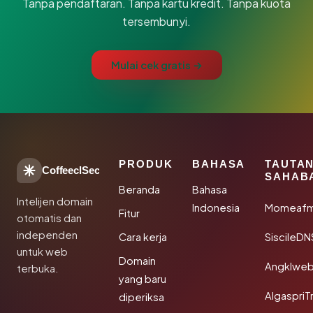
Tanpa pendaftaran. Tanpa kartu kredit. Tanpa kuota
tersembunyi.
Mulai cek gratis →
PRODUK
BAHASA
TAUTA
CoffeeclSec
SAHAB
Beranda
Bahasa
Intelijen domain
Indonesia
Momeafm
Fitur
otomatis dan
independen
Cara kerja
SiscileDN
untuk web
Domain
Angklwe
terbuka.
yang baru
AlgaspriT
diperiksa