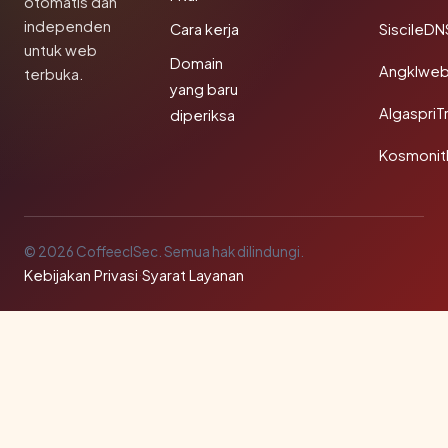
otomatis dan
independen
Cara kerja
SiscileDN
untuk web
Domain
Angklwe
terbuka.
yang baru
AlgaspriT
diperiksa
Kosmonit
© 2026 CoffeeclSec. Semua hak dilindungi.
Kebijakan Privasi
·
Syarat Layanan