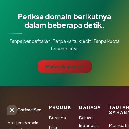
Periksa domain berikutnya
dalam beberapa detik.
Tanpa pendaftaran. Tanpa kartu kredit. Tanpa kuota
tersembunyi.
Mulai cek gratis →
PRODUK
BAHASA
TAUTA
CoffeeclSec
SAHAB
Beranda
Bahasa
Intelijen domain
Indonesia
Momeafm
Fitur