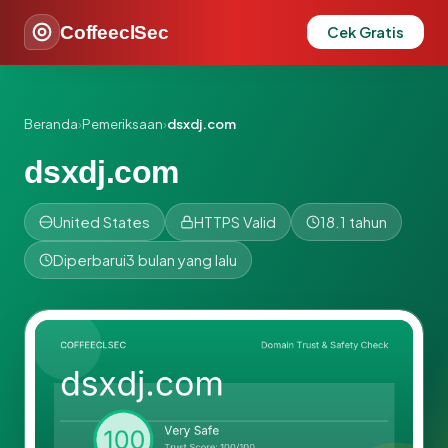
CoffeeclSec
Cek Gratis
Beranda
›
Pemeriksaan
›
dsxdj.com
dsxdj.com
United States
HTTPS Valid
18.1 tahun
Diperbarui
3 bulan yang lalu