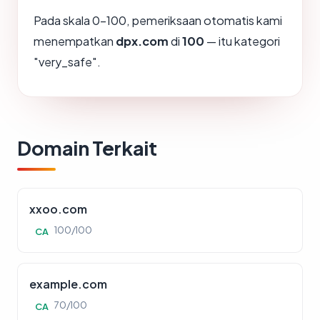
Pada skala 0-100, pemeriksaan otomatis kami
menempatkan
dpx.com
di
100
— itu kategori
"very_safe".
Domain Terkait
xxoo.com
100/100
CA
example.com
70/100
CA