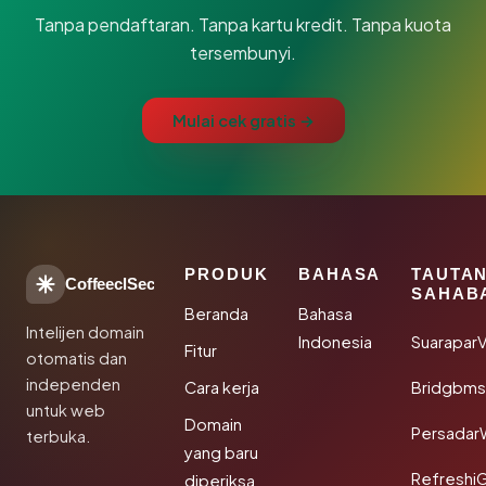
Tanpa pendaftaran. Tanpa kartu kredit. Tanpa kuota
tersembunyi.
Mulai cek gratis →
PRODUK
BAHASA
TAUTA
CoffeeclSec
SAHAB
Beranda
Bahasa
Intelijen domain
Indonesia
SuaraparV
Fitur
otomatis dan
independen
Cara kerja
Bridgbms
untuk web
Domain
Persadar
terbuka.
yang baru
Refreshi
diperiksa