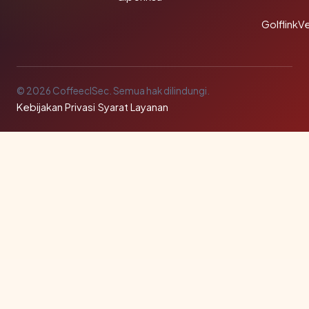
GolflinkVe
© 2026 CoffeeclSec. Semua hak dilindungi.
Kebijakan Privasi
·
Syarat Layanan