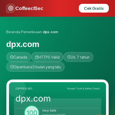
CoffeeclSec
Cek Gratis
Beranda
›
Pemeriksaan
›
dpx.com
dpx.com
Canada
HTTPS Valid
26.7 tahun
Diperbarui
3 bulan yang lalu