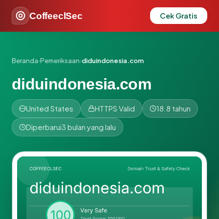
CoffeeclSec
Cek Gratis
Beranda
›
Pemeriksaan
›
diduindonesia.com
diduindonesia.com
United States
HTTPS Valid
18.8 tahun
Diperbarui
3 bulan yang lalu