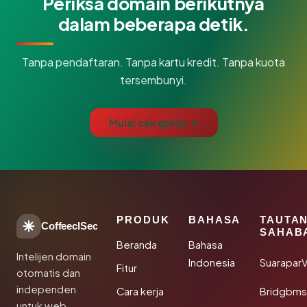
Periksa domain berikutnya
dalam beberapa detik.
Tanpa pendaftaran. Tanpa kartu kredit. Tanpa kuota
tersembunyi.
Mulai cek gratis →
PRODUK
BAHASA
TAUTA
CoffeeclSec
SAHAB
Beranda
Bahasa
Intelijen domain
Indonesia
SuaraparV
Fitur
otomatis dan
independen
Cara kerja
Bridgbms
untuk web