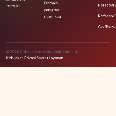
Domain
Persadar
terbuka.
yang baru
Refreshi
diperiksa
GolflinkVe
© 2026 CoffeeclSec. Semua hak dilindungi.
Kebijakan Privasi
·
Syarat Layanan