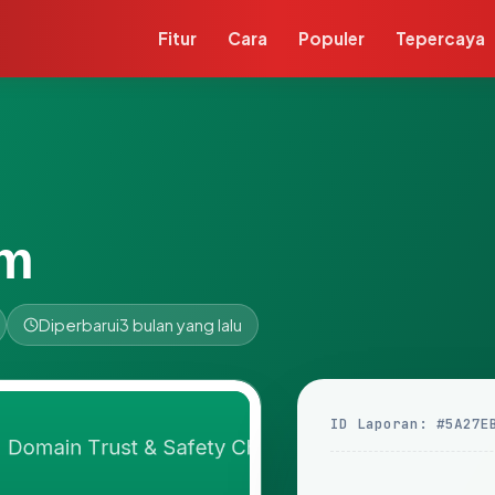
Fitur
Cara
Populer
Tepercaya
om
Diperbarui
3 bulan yang lalu
ID Laporan: #5A27E