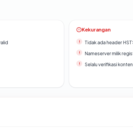
Kekurangan
alid
Tidak ada header HST
Nameserver milik regi
Selalu verifikasi kont