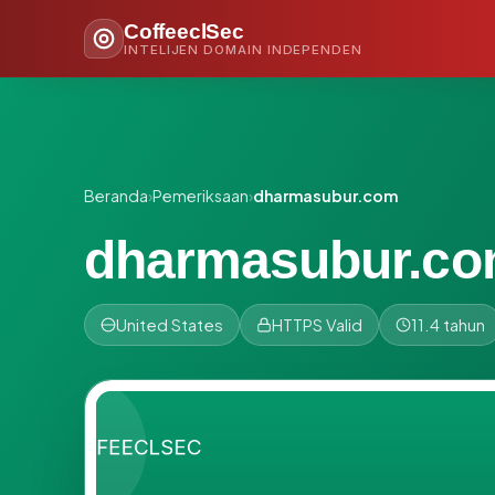
CoffeeclSec
INTELIJEN DOMAIN INDEPENDEN
Beranda
›
Pemeriksaan
›
dharmasubur.com
dharmasubur.c
United States
HTTPS Valid
11.4 tahun