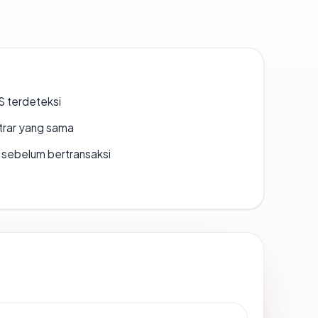
S terdeteksi
strar yang sama
en sebelum bertransaksi