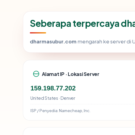
Seberapa terpercaya d
dharmasubur.com
mengarah ke server di Un
Alamat IP · Lokasi Server
159.198.77.202
United States · Denver
ISP / Penyedia:
Namecheap, Inc.