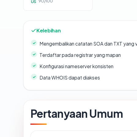
90/100
US
Kelebihan
Mengembalikan catatan SOA dan TXT yang v
Terdaftar pada registrar yang mapan
Konfigurasi nameserver konsisten
Data WHOIS dapat diakses
Pertanyaan Umum