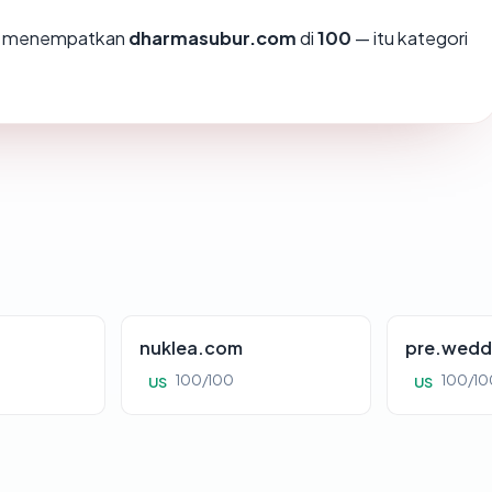
mi menempatkan
dharmasubur.com
di
100
— itu kategori
nuklea.com
pre.wedd
100/100
100/10
US
US