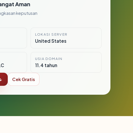
angat Aman
ngkasan keputusan
LOKASI SERVER
United States
USIA DOMAIN
LC
11.4 tahun
↓
Cek Gratis