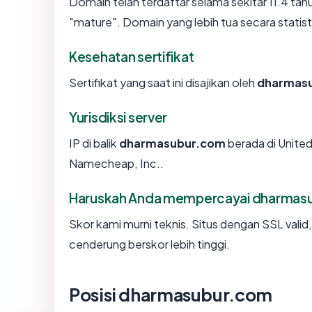
Domain telah terdaftar selama sekitar 11.4 
"mature". Domain yang lebih tua secara statisti
Kesehatan sertifikat
Sertifikat yang saat ini disajikan oleh
dharmas
Yurisdiksi server
IP di balik
dharmasubur.com
berada di United
Namecheap, Inc..
Haruskah Anda mempercayai dharmas
Skor kami murni teknis. Situs dengan SSL valid
cenderung berskor lebih tinggi.
Posisi dharmasubur.com