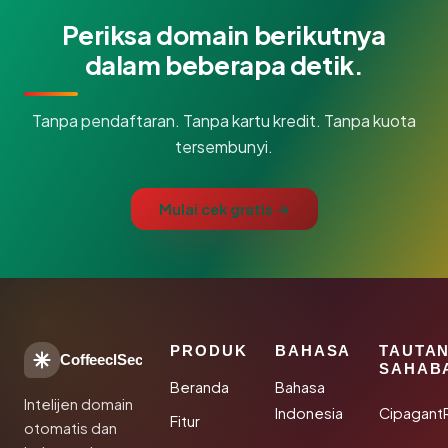
Periksa domain berikutnya
dalam beberapa detik.
Tanpa pendaftaran. Tanpa kartu kredit. Tanpa kuota
tersembunyi.
Mulai cek gratis →
PRODUK
BAHASA
TAUTA
CoffeeclSec
SAHAB
Beranda
Bahasa
Intelijen domain
Indonesia
Cipagant
Fitur
otomatis dan