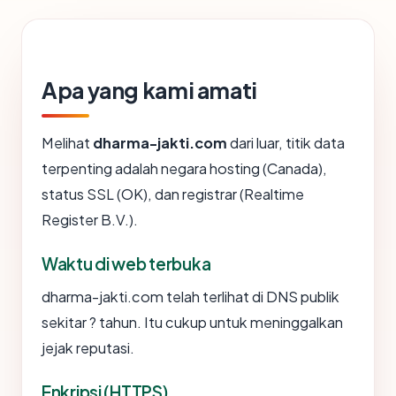
Apa yang kami amati
Melihat
dharma-jakti.com
dari luar, titik data
terpenting adalah negara hosting (Canada),
status SSL (OK), dan registrar (Realtime
Register B.V.).
Waktu di web terbuka
dharma-jakti.com telah terlihat di DNS publik
sekitar ? tahun. Itu cukup untuk meninggalkan
jejak reputasi.
Enkripsi (HTTPS)