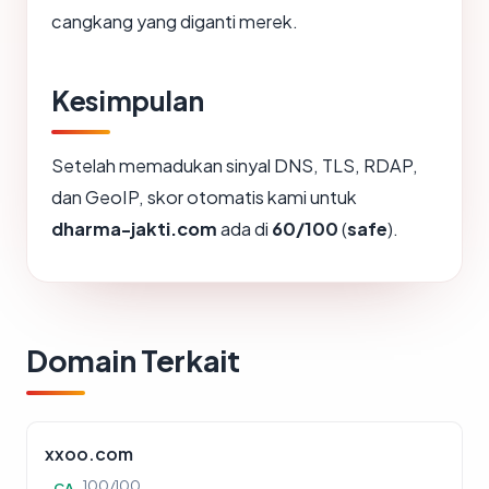
cangkang yang diganti merek.
Kesimpulan
Setelah memadukan sinyal DNS, TLS, RDAP,
dan GeoIP, skor otomatis kami untuk
dharma-jakti.com
ada di
60/100
(
safe
).
Domain Terkait
xxoo.com
100/100
CA