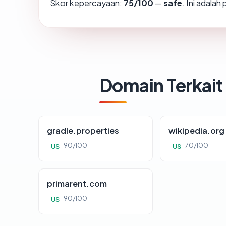
Skor kepercayaan:
75/100
—
safe
. Ini adala
Domain Terkait
gradle.properties
wikipedia.org
90/100
70/100
US
US
primarent.com
90/100
US