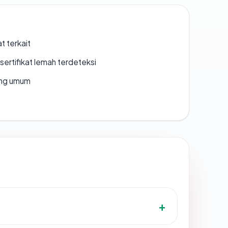
t terkait
ertifikat lemah terdeteksi
rang umum