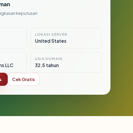
man
ngkasan keputusan
LOKASI SERVER
United States
USIA DOMAIN
ns LLC
32.5 tahun
↓
Cek Gratis