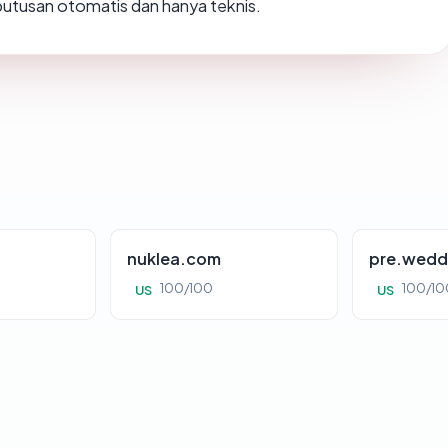
h putusan otomatis dan hanya teknis.
nuklea.com
pre.wedd
100/100
100/10
US
US