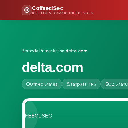
CoffeeclSec
INTELIJEN DOMAIN INDEPENDEN
Beranda
›
Pemeriksaan
›
delta.com
delta.com
United States
Tanpa HTTPS
32.5 tahu