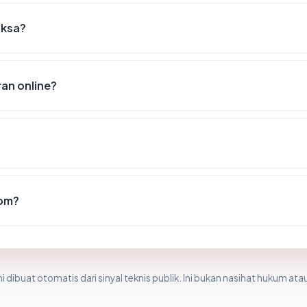
iksa?
an online?
com?
i dibuat otomatis dari sinyal teknis publik. Ini bukan nasihat hukum atau