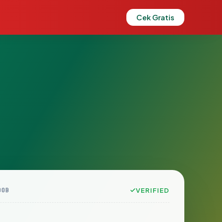
Cek Gratis
B0B
VERIFIED