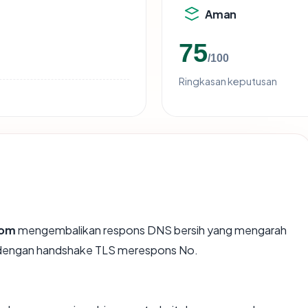
Aman
75
/100
Ringkasan keputusan
com
mengembalikan respons DNS bersih yang mengarah
C, dengan handshake TLS merespons No.