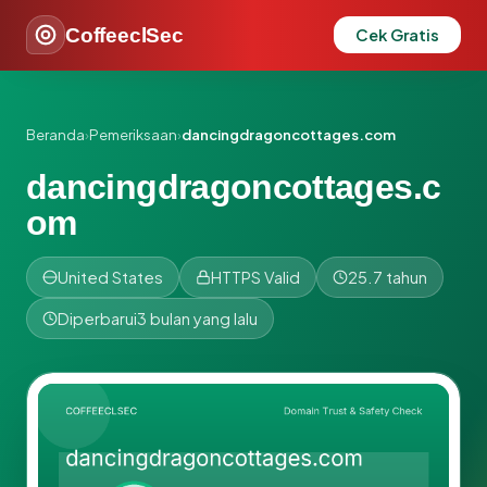
CoffeeclSec
Cek Gratis
Beranda
›
Pemeriksaan
›
dancingdragoncottages.com
dancingdragoncottages.c
om
United States
HTTPS Valid
25.7 tahun
Diperbarui
3 bulan yang lalu