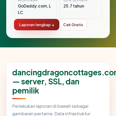
REGISTRAR
USIA DOMAIN
GoDaddy.com, L
25.7 tahun
LC
Laporan lengkap ↓
Cek Gratis
dancingdragoncottages.c
— server, SSL, dan
pemilik
Perlakukan laporan di bawah sebagai
gambaran pertama. Data infrastruktur