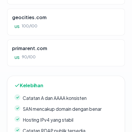
geocities.com
100/100
US
primarent.com
90/100
US
Kelebihan
Catatan A dan AAAA konsisten
SAN mencakup domain dengan benar
Hosting IPv4 yang stabil
Catatan RDAP publik tersedia