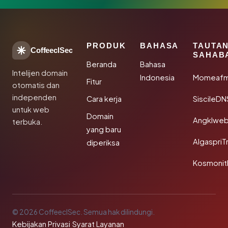
PRODUK
BAHASA
TAUTA
CoffeeclSec
SAHAB
Beranda
Bahasa
Intelijen domain
Indonesia
Momeafm
Fitur
otomatis dan
independen
Cara kerja
SiscileDN
untuk web
Domain
Angklwe
terbuka.
yang baru
AlgaspriT
diperiksa
Kosmonit
© 2026 CoffeeclSec. Semua hak dilindungi.
Kebijakan Privasi
·
Syarat Layanan