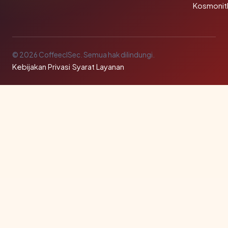
Kosmonit
© 2026 CoffeeclSec. Semua hak dilindungi.
Kebijakan Privasi
·
Syarat Layanan