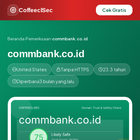
CoffeeclSec
Cek Gratis
Beranda
›
Pemeriksaan
›
commbank.co.id
commbank.co.id
United States
Tanpa HTTPS
23.3 tahun
Diperbarui
3 bulan yang lalu