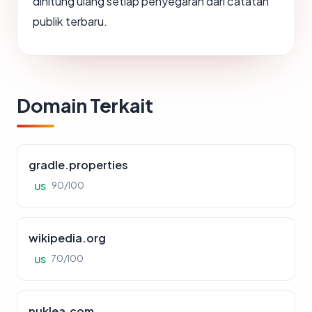
dihitung ulang setiap penyegaran dari catatan
publik terbaru.
Domain Terkait
gradle.properties
90/100
US
wikipedia.org
70/100
US
nuklea.com