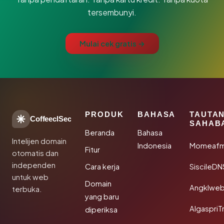
tersembunyi.
Mulai cek gratis →
PRODUK
BAHASA
TAUTA
CoffeeclSec
SAHAB
Beranda
Bahasa
Intelijen domain
Indonesia
Momeafm
Fitur
otomatis dan
independen
Cara kerja
SiscileDN
untuk web
Domain
Angklwe
terbuka.
yang baru
AlgaspriT
diperiksa