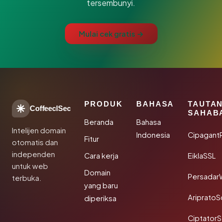
tersembunyi.
Mulai cek gratis →
PRODUK
BAHASA
TAUTA
CoffeeclSec
SAHAB
Beranda
Bahasa
Intelijen domain
Indonesia
Cipagant
Fitur
otomatis dan
independen
Cara kerja
EiklaSSL
untuk web
Domain
Persadar
terbuka.
yang baru
Ariprato
diperiksa
Ciptator