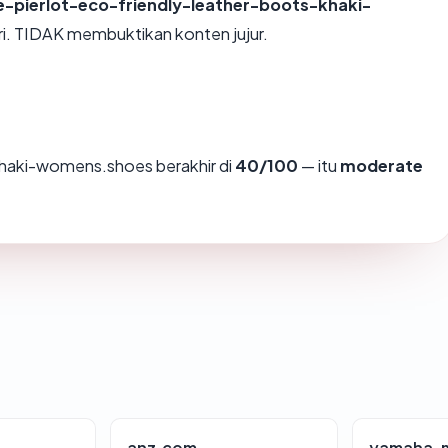
e-pierlot-eco-friendly-leather-boots-khaki-
ri. TIDAK membuktikan konten jujur.
khaki-womens.shoes berakhir di
40/100
— itu
moderate
anz.com
yamaha-m