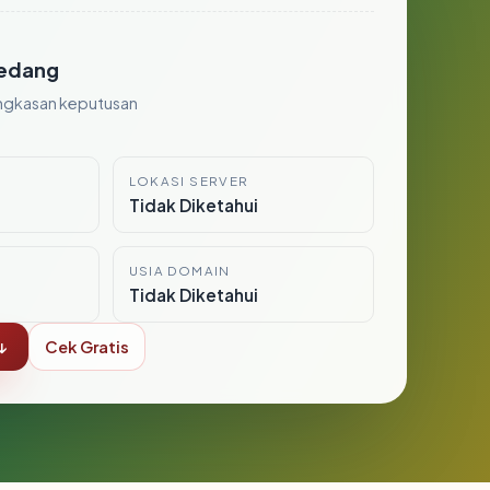
edang
ngkasan keputusan
LOKASI SERVER
i
Tidak Diketahui
USIA DOMAIN
Tidak Diketahui
↓
Cek Gratis