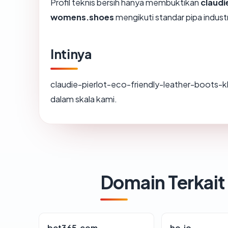
Profil teknis bersih hanya membuktikan
claudi
womens.shoes
mengikuti standar pipa indust
Intinya
claudie-pierlot-eco-friendly-leather-boots-
dalam skala kami.
Domain Terkait
bet365.com
ho.io