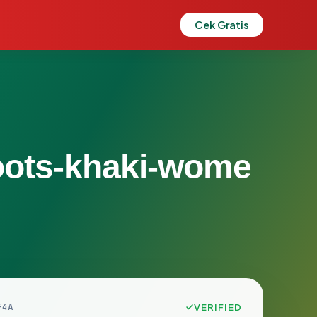
Cek Gratis
-boots-khaki-wome
F4A
VERIFIED