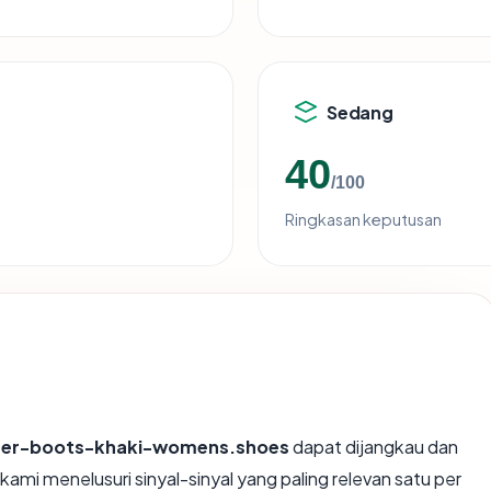
Sedang
40
/100
Ringkasan keputusan
ather-boots-khaki-womens.shoes
dapat dijangkau dan
i menelusuri sinyal-sinyal yang paling relevan satu per