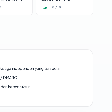
00
100/100
GB
k ketiga independen yang tersedia
F / DMARC
 dari infrastruktur