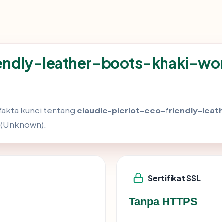
iendly-leather-boots-khaki-w
akta kunci tentang
claudie-pierlot-eco-friendly-le
r (Unknown).
Sertifikat SSL
Tanpa HTTPS