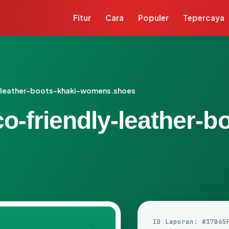
Fitur
Cara
Populer
Tepercaya
y-leather-boots-khaki-womens.shoes
eco-friendly-leather
ID Laporan: #17B65