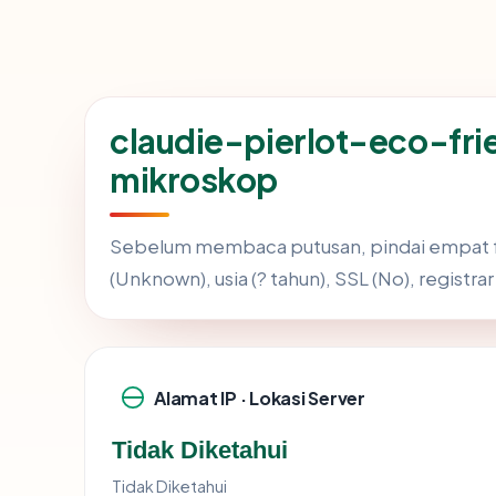
claudie-pierlot-eco-fr
mikroskop
Sebelum membaca putusan, pindai empat f
(Unknown), usia (? tahun), SSL (No), registra
Alamat IP · Lokasi Server
Tidak Diketahui
Tidak Diketahui