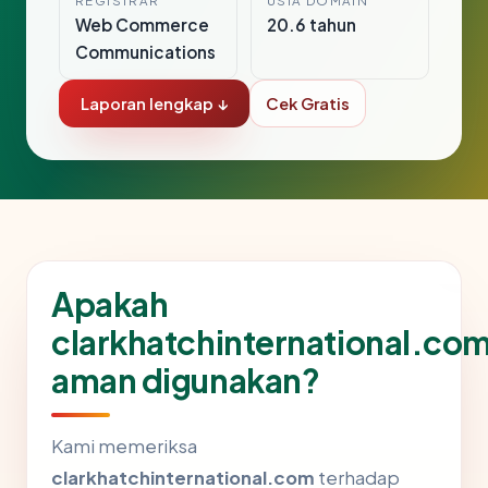
REGISTRAR
USIA DOMAIN
Web Commerce
20.6 tahun
Communications
Laporan lengkap ↓
Cek Gratis
Apakah
clarkhatchinternational.co
aman digunakan?
Kami memeriksa
clarkhatchinternational.com
terhadap