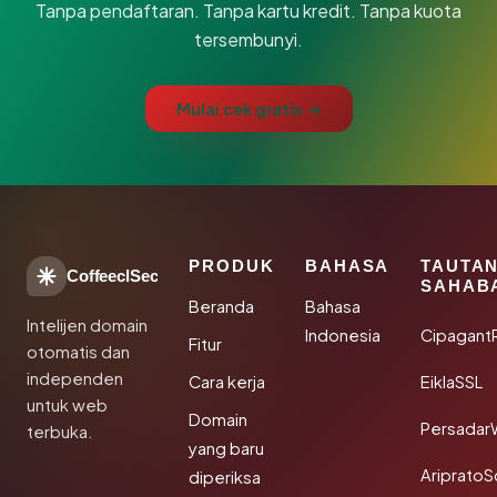
Tanpa pendaftaran. Tanpa kartu kredit. Tanpa kuota
tersembunyi.
Mulai cek gratis →
PRODUK
BAHASA
TAUTA
CoffeeclSec
SAHAB
Beranda
Bahasa
Intelijen domain
Indonesia
Cipagant
Fitur
otomatis dan
independen
Cara kerja
EiklaSSL
untuk web
Domain
Persadar
terbuka.
yang baru
Ariprato
diperiksa