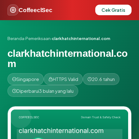
CoffeeclSec
Cek Gratis
Beranda
›
Pemeriksaan
›
clarkhatchinternational.com
clarkhatchinternational.co
m
Singapore
HTTPS Valid
20.6 tahun
Diperbarui
3 bulan yang lalu