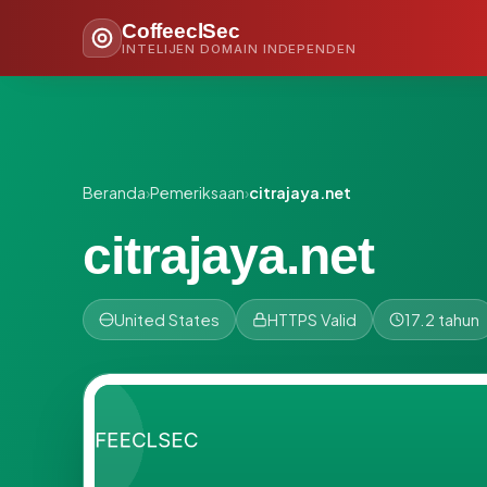
CoffeeclSec
INTELIJEN DOMAIN INDEPENDEN
Beranda
›
Pemeriksaan
›
citrajaya.net
citrajaya.net
United States
HTTPS Valid
17.2 tahun