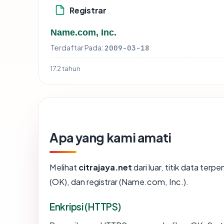
Registrar
Name.com, Inc.
Terdaftar Pada:
2009-03-18
17.2 tahun
Apa yang kami amati
Melihat
citrajaya.net
dari luar, titik data ter
(OK), dan registrar (Name.com, Inc.).
Enkripsi (HTTPS)