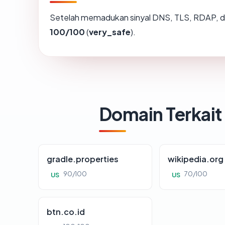
Setelah memadukan sinyal DNS, TLS, RDAP, d
100/100
(
very_safe
).
Domain Terkait
gradle.properties
wikipedia.org
90/100
70/100
US
US
btn.co.id