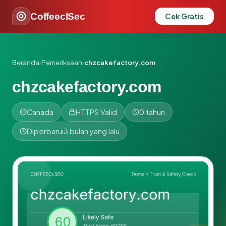
CoffeeclSec
Cek Gratis
Beranda
›
Pemeriksaan
›
chzcakefactory.com
chzcakefactory.com
Canada
HTTPS Valid
0 tahun
Diperbarui
3 bulan yang lalu