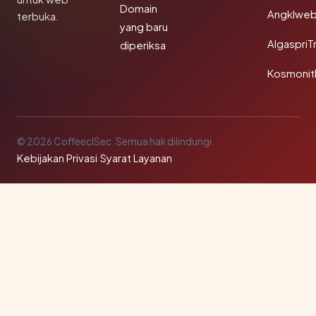
Domain
Angklwe
terbuka.
yang baru
AlgaspriT
diperiksa
Kosmonit
© 2026 CoffeeclSec. Semua hak dilindungi.
Kebijakan Privasi
·
Syarat Layanan