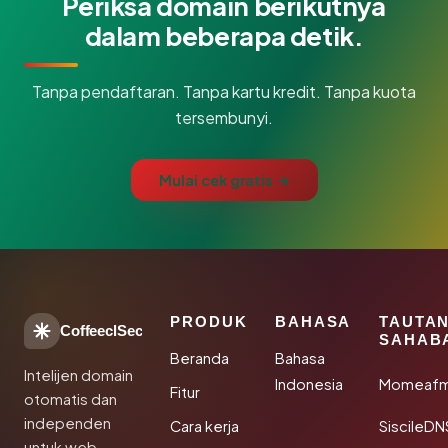
Periksa domain berikutnya
dalam beberapa detik.
Tanpa pendaftaran. Tanpa kartu kredit. Tanpa kuota
tersembunyi.
Mulai cek gratis →
PRODUK
BAHASA
TAUTA
CoffeeclSec
SAHAB
Beranda
Bahasa
Intelijen domain
Indonesia
Momeafm
Fitur
otomatis dan
independen
Cara kerja
SiscileDN
untuk web