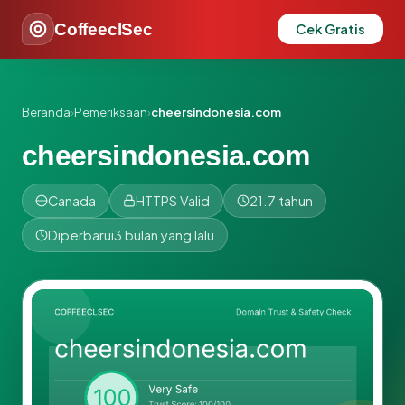
CoffeeclSec
Cek Gratis
Beranda
›
Pemeriksaan
›
cheersindonesia.com
cheersindonesia.com
Canada
HTTPS Valid
21.7 tahun
Diperbarui
3 bulan yang lalu