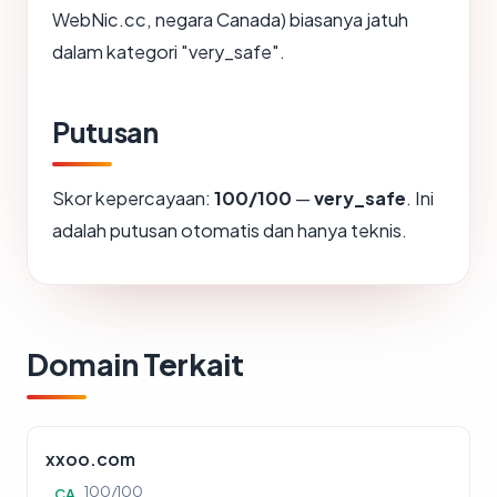
WebNic.cc, negara Canada) biasanya jatuh
dalam kategori "very_safe".
Putusan
Skor kepercayaan:
100/100
—
very_safe
. Ini
adalah putusan otomatis dan hanya teknis.
Domain Terkait
xxoo.com
100/100
CA