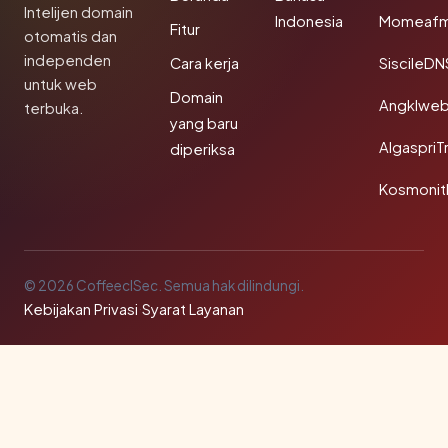
Intelijen domain
Indonesia
Momeafm
Fitur
otomatis dan
independen
Cara kerja
SiscileDN
untuk web
Domain
Angklwe
terbuka.
yang baru
AlgaspriT
diperiksa
Kosmonit
© 2026 CoffeeclSec. Semua hak dilindungi.
Kebijakan Privasi
·
Syarat Layanan