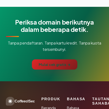
Periksa domain berikutnya
dalam beberapa detik.
Tanpa pendaftaran. Tanpa kartu kredit. Tanpa kuota
tersembunyi.
Mulai cek gratis →
PRODUK
BAHASA
TAUTA
CoffeeclSec
SAHAB
Beranda
Bahasa