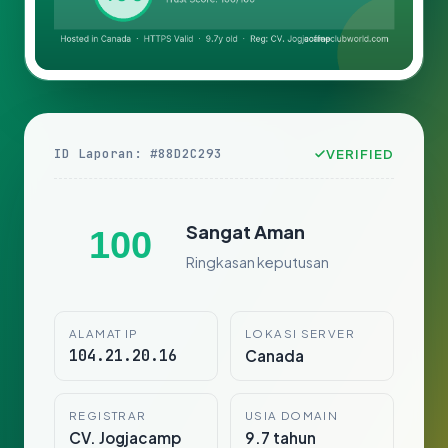
ID Laporan: #88D2C293
VERIFIED
Sangat Aman
100
Ringkasan keputusan
ALAMAT IP
LOKASI SERVER
104.21.20.16
Canada
REGISTRAR
USIA DOMAIN
CV. Jogjacamp
9.7 tahun