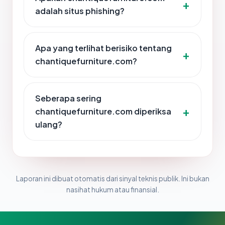
adalah situs phishing?
Apa yang terlihat berisiko tentang
chantiquefurniture.com?
Seberapa sering
chantiquefurniture.com diperiksa
ulang?
Laporan ini dibuat otomatis dari sinyal teknis publik. Ini bukan
nasihat hukum atau finansial.