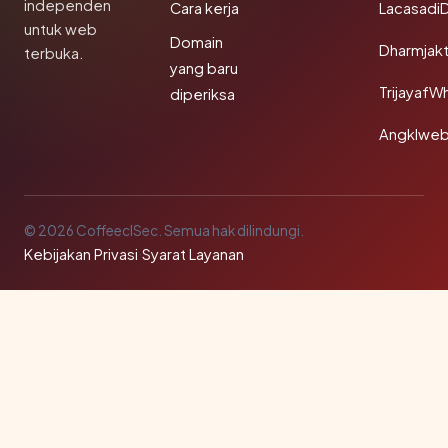
independen
Cara kerja
Lacasadi
untuk web
Domain
Dharmjak
terbuka.
yang baru
TrijayafW
diperiksa
Angklwe
© 2026 CoffeeclSec. Semua hak dilindungi.
Kebijakan Privasi
·
Syarat Layanan