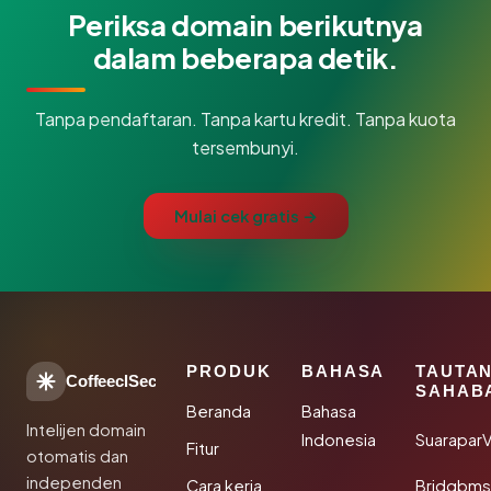
Periksa domain berikutnya
dalam beberapa detik.
Tanpa pendaftaran. Tanpa kartu kredit. Tanpa kuota
tersembunyi.
Mulai cek gratis →
PRODUK
BAHASA
TAUTA
CoffeeclSec
SAHAB
Beranda
Bahasa
Intelijen domain
Indonesia
SuaraparV
Fitur
otomatis dan
independen
Cara kerja
Bridgbms