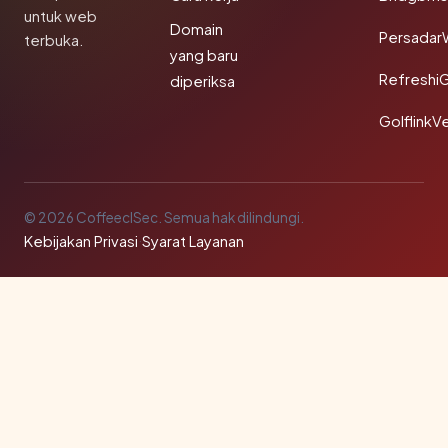
untuk web
Domain
Persadar
terbuka.
yang baru
Refreshi
diperiksa
GolflinkVe
© 2026 CoffeeclSec. Semua hak dilindungi.
Kebijakan Privasi
·
Syarat Layanan