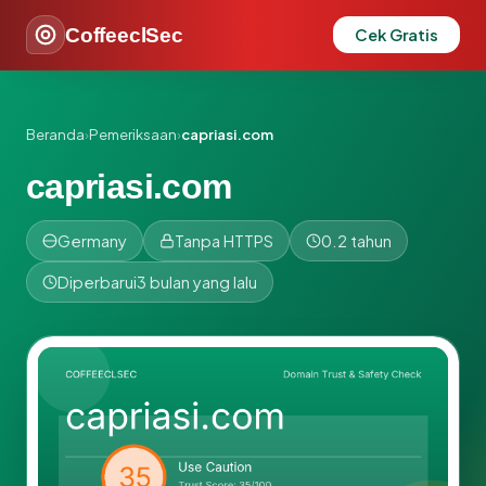
CoffeeclSec
Cek Gratis
Beranda
›
Pemeriksaan
›
capriasi.com
capriasi.com
Germany
Tanpa HTTPS
0.2 tahun
Diperbarui
3 bulan yang lalu