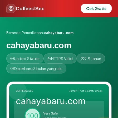
CoffeeclSec
Cek Gratis
Beranda
›
Pemeriksaan
›
cahayabaru.com
cahayabaru.com
United States
HTTPS Valid
9.9 tahun
Diperbarui
3 bulan yang lalu