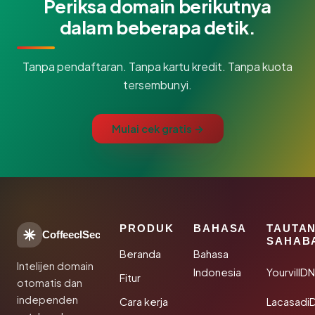
Periksa domain berikutnya
dalam beberapa detik.
Tanpa pendaftaran. Tanpa kartu kredit. Tanpa kuota
tersembunyi.
Mulai cek gratis →
PRODUK
BAHASA
TAUTA
CoffeeclSec
SAHAB
Beranda
Bahasa
Intelijen domain
Indonesia
YourvillD
Fitur
otomatis dan
independen
Cara kerja
Lacasadi