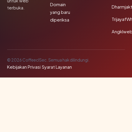
untuk web
Domain
Dharmjak
terbuka.
yang baru
TrijayafW
diperiksa
Angklwe
© 2026 CoffeeclSec. Semua hak dilindungi.
Kebijakan Privasi
·
Syarat Layanan