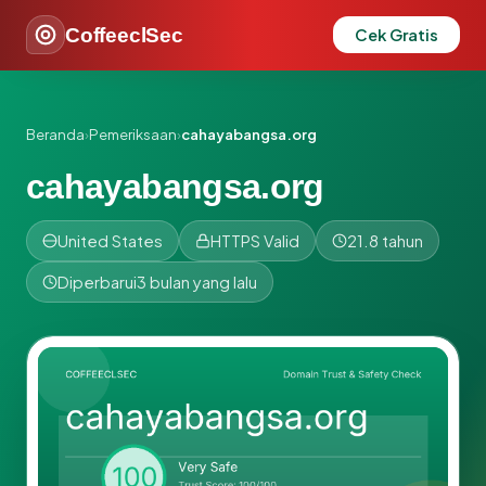
CoffeeclSec
Cek Gratis
Beranda
›
Pemeriksaan
›
cahayabangsa.org
cahayabangsa.org
United States
HTTPS Valid
21.8 tahun
Diperbarui
3 bulan yang lalu