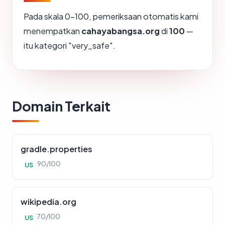
Pada skala 0-100, pemeriksaan otomatis kami
menempatkan
cahayabangsa.org
di
100
—
itu kategori "very_safe".
Domain Terkait
gradle.properties
90/100
US
wikipedia.org
70/100
US