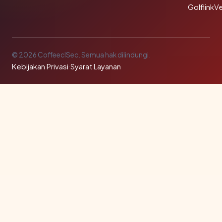
GolflinkVe
© 2026 CoffeeclSec. Semua hak dilindungi.
Kebijakan Privasi
·
Syarat Layanan