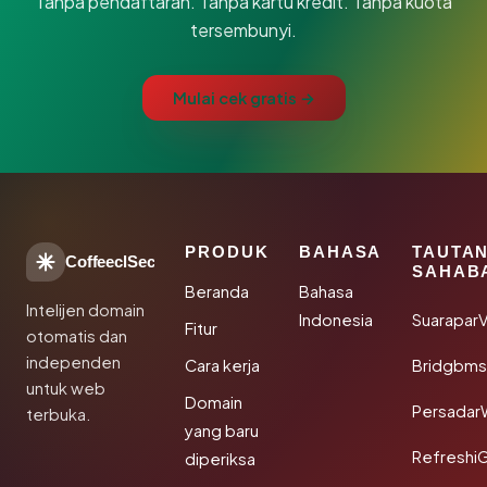
Tanpa pendaftaran. Tanpa kartu kredit. Tanpa kuota
tersembunyi.
Mulai cek gratis →
PRODUK
BAHASA
TAUTA
CoffeeclSec
SAHAB
Beranda
Bahasa
Intelijen domain
Indonesia
SuaraparV
Fitur
otomatis dan
independen
Cara kerja
Bridgbms
untuk web
Domain
Persadar
terbuka.
yang baru
Refreshi
diperiksa