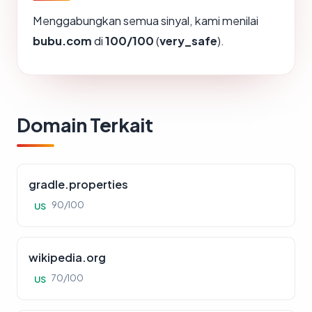
Menggabungkan semua sinyal, kami menilai
bubu.com
di
100/100
(
very_safe
).
Domain Terkait
gradle.properties
90/100
US
wikipedia.org
70/100
US