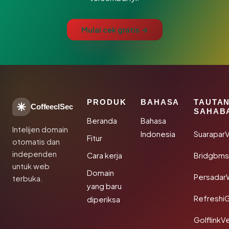
Mulai cek gratis →
PRODUK
BAHASA
TAUTA
CoffeeclSec
SAHAB
Beranda
Bahasa
Intelijen domain
Indonesia
SuaraparV
Fitur
otomatis dan
independen
Cara kerja
Bridgbms
untuk web
Domain
Persadar
terbuka.
yang baru
Refreshi
diperiksa
GolflinkVe