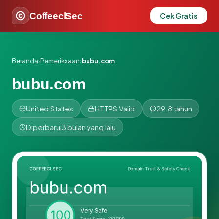
CoffeeclSec
Cek Gratis
Beranda
›
Pemeriksaan
›
bubu.com
bubu.com
United States
HTTPS Valid
29.8 tahun
Diperbarui
3 bulan yang lalu