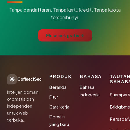
Tanpa pendaftaran. Tanpa kartu kredit. Tanpa kuota
tersembunyi.
Mulai cek gratis →
PRODUK
BAHASA
TAUTA
CoffeeclSec
SAHAB
Beranda
Bahasa
Intelijen domain
Indonesia
SuaraparV
Fitur
otomatis dan
independen
Cara kerja
Bridgbms
untuk web
Domain
Persadar
terbuka.
yang baru