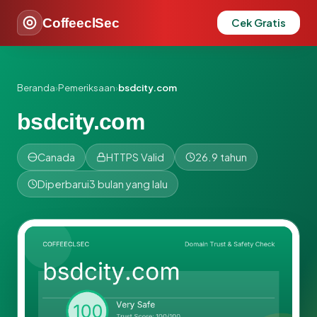
CoffeeclSec
Cek Gratis
Beranda
›
Pemeriksaan
›
bsdcity.com
bsdcity.com
Canada
HTTPS Valid
26.9 tahun
Diperbarui
3 bulan yang lalu