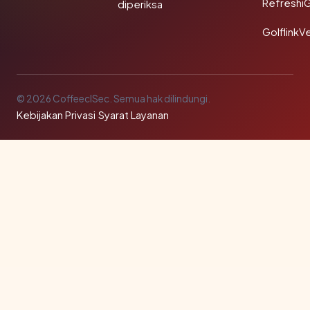
Refreshi
diperiksa
GolflinkVe
© 2026 CoffeeclSec. Semua hak dilindungi.
Kebijakan Privasi
·
Syarat Layanan