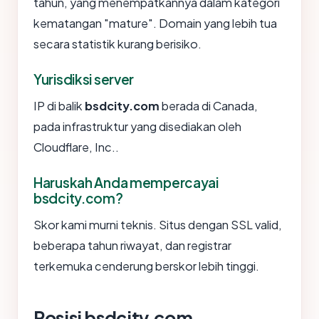
tahun, yang menempatkannya dalam kategori
kematangan "mature". Domain yang lebih tua
secara statistik kurang berisiko.
Yurisdiksi server
IP di balik
bsdcity.com
berada di Canada,
pada infrastruktur yang disediakan oleh
Cloudflare, Inc..
Haruskah Anda mempercayai
bsdcity.com?
Skor kami murni teknis. Situs dengan SSL valid,
beberapa tahun riwayat, dan registrar
terkemuka cenderung berskor lebih tinggi.
Posisi bsdcity.com