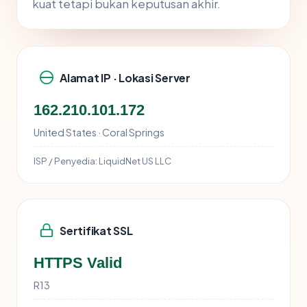
kuat tetapi bukan keputusan akhir.
Alamat IP · Lokasi Server
162.210.101.172
United States · Coral Springs
ISP / Penyedia:
LiquidNet US LLC
Sertifikat SSL
HTTPS Valid
R13