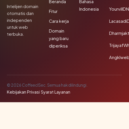
Beranda
Bahasa
Intelijen domain
Indonesia
YourvillD
Fitur
otomatis dan
independen
Cara kerja
Lacasadi
untuk web
Domain
Dharmjak
terbuka.
yang baru
TrijayafW
diperiksa
Angklwe
© 2026 CoffeeclSec. Semua hak dilindungi.
Kebijakan Privasi
·
Syarat Layanan