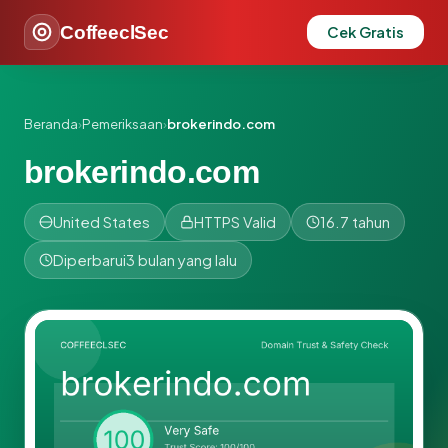
CoffeeclSec
Cek Gratis
Beranda
›
Pemeriksaan
›
brokerindo.com
brokerindo.com
United States
HTTPS Valid
16.7 tahun
Diperbarui
3 bulan yang lalu