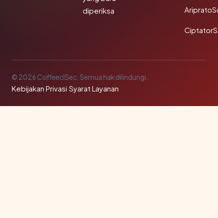
Ariprato
diperiksa
Ciptator
© 2026 CoffeeclSec. Semua hak dilindungi.
Kebijakan Privasi
·
Syarat Layanan