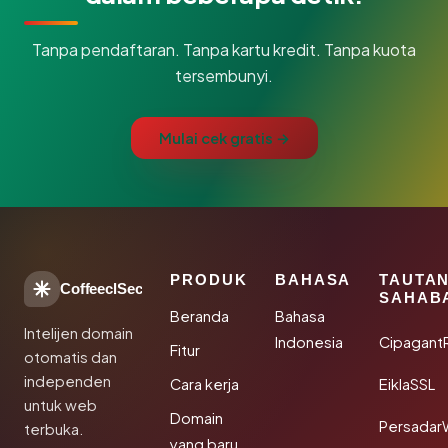
Tanpa pendaftaran. Tanpa kartu kredit. Tanpa kuota
tersembunyi.
Mulai cek gratis →
PRODUK
BAHASA
TAUTA
CoffeeclSec
SAHAB
Beranda
Bahasa
Intelijen domain
Indonesia
Cipagant
Fitur
otomatis dan
independen
Cara kerja
EiklaSSL
untuk web
Domain
Persadar
terbuka.
yang baru