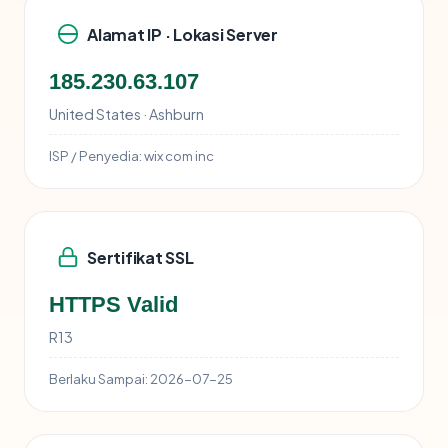
Alamat IP · Lokasi Server
185.230.63.107
United States · Ashburn
ISP / Penyedia:
wix com inc
Sertifikat SSL
HTTPS Valid
R13
Berlaku Sampai:
2026-07-25