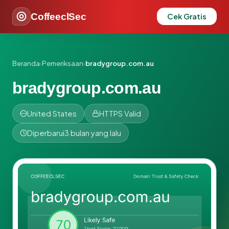
CoffeeclSec
Cek Gratis
Beranda
›
Pemeriksaan
›
bradygroup.com.au
bradygroup.com.au
United States
HTTPS Valid
Diperbarui
3 bulan yang lalu