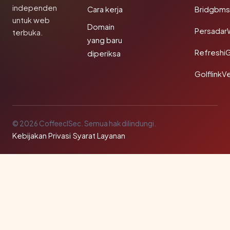
independen
Cara kerja
Bridgbms
untuk web
Domain
Persadar
terbuka.
yang baru
Refreshi
diperiksa
GolflinkVe
© 2026 CoffeeclSec. Semua hak dilindungi.
Kebijakan Privasi
·
Syarat Layanan