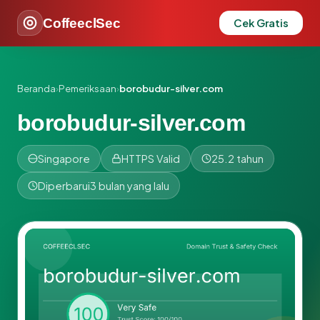
CoffeeclSec
Cek Gratis
Beranda
›
Pemeriksaan
›
borobudur-silver.com
borobudur-silver.com
Singapore
HTTPS Valid
25.2 tahun
Diperbarui
3 bulan yang lalu