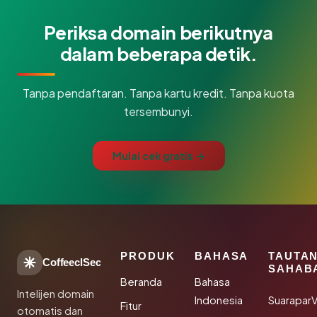
Periksa domain berikutnya
dalam beberapa detik.
Tanpa pendaftaran. Tanpa kartu kredit. Tanpa kuota
tersembunyi.
Mulai cek gratis →
PRODUK
BAHASA
TAUTA
CoffeeclSec
SAHAB
Beranda
Bahasa
Intelijen domain
Indonesia
SuaraparV
Fitur
otomatis dan