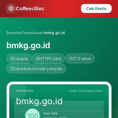
CoffeeclSec
Cek Gratis
Beranda
›
Pemeriksaan
›
bmkg.go.id
bmkg.go.id
Canada
HTTPS Valid
17.3 tahun
Diperbarui
3 bulan yang lalu