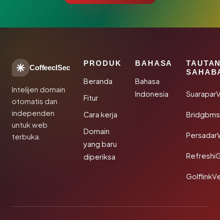
PRODUK
BAHASA
TAUTA
CoffeeclSec
SAHAB
Beranda
Bahasa
Intelijen domain
Indonesia
SuaraparV
Fitur
otomatis dan
independen
Cara kerja
Bridgbms
untuk web
Domain
Persadar
terbuka.
yang baru
Refreshi
diperiksa
GolflinkVe