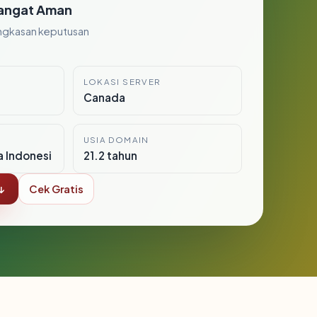
angat Aman
ngkasan keputusan
LOKASI SERVER
Canada
USIA DOMAIN
a Indonesi
21.2 tahun
↓
Cek Gratis