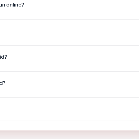
n online?
id?
id?