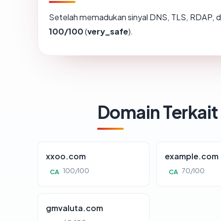
Setelah memadukan sinyal DNS, TLS, RDAP, d
100/100
(
very_safe
).
Domain Terkait
xxoo.com
example.com
100/100
70/100
CA
CA
gmvaluta.com