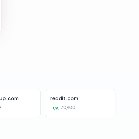
oup.com
reddit.com
0
70/100
CA