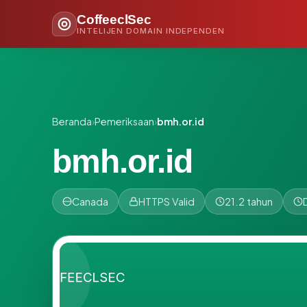
CoffeeclSec
INTELIJEN DOMAIN INDEPENDEN
Beranda
›
Pemeriksaan
›
bmh.or.id
bmh.or.id
Canada
HTTPS Valid
21.2 tahun