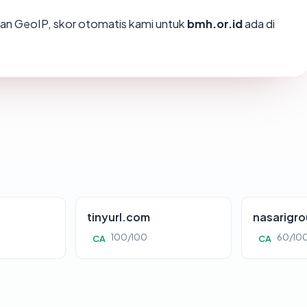
an GeoIP, skor otomatis kami untuk
bmh.or.id
ada di
tinyurl.com
nasarigr
100/100
60/10
CA
CA