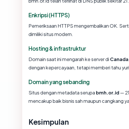
bmh.or.id telah terlihat di DNS publik sekitar 2
Enkripsi (HTTPS)
Pemeriksaan HTTPS mengembalikan OK. Sertifi
dimiliki situs modern.
Hosting & infrastruktur
Domain saat ini mengarah ke server di
Canada
dengan kepercayaan, tetapi memberi tahu yur
Domain yang sebanding
Situs dengan metadata serupa
bmh.or.id
— 21
mencakup baik bisnis sah maupun cangkang ya
Kesimpulan