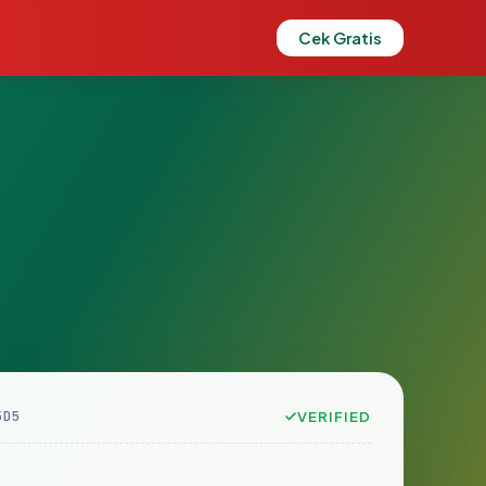
Cek Gratis
5D5
VERIFIED