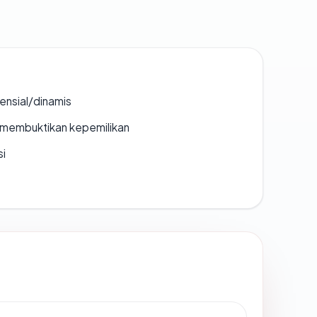
densial/dinamis
ak membuktikan kepemilikan
si