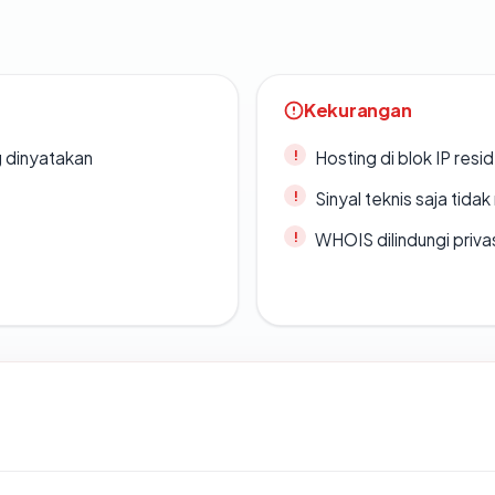
Kekurangan
g dinyatakan
Hosting di blok IP resi
Sinyal teknis saja tid
WHOIS dilindungi priva