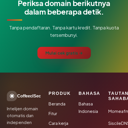
Periksa domain berikutnya
dalam beberapa detik.
Tanpa pendaftaran. Tanpa kartu kredit. Tanpa kuota
tersembunyi.
Mulai cek gratis →
PRODUK
BAHASA
TAUTA
CoffeeclSec
SAHAB
Beranda
Bahasa
Intelijen domain
Indonesia
Momeafm
Fitur
otomatis dan
independen
Cara kerja
SiscileDN