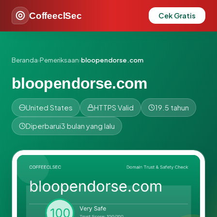
CoffeeclSec
Cek Gratis
Beranda
›
Pemeriksaan
›
bloopendorse.com
bloopendorse.com
United States
HTTPS Valid
19.5 tahun
Diperbarui
3 bulan yang lalu