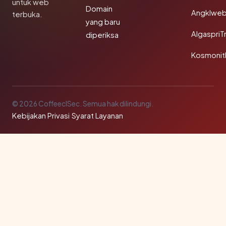
untuk web
Domain
Angklwe
terbuka.
yang baru
AlgaspriT
diperiksa
Kosmonit
© 2026 CoffeeclSec. Semua hak dilindungi.
Kebijakan Privasi
·
Syarat Layanan