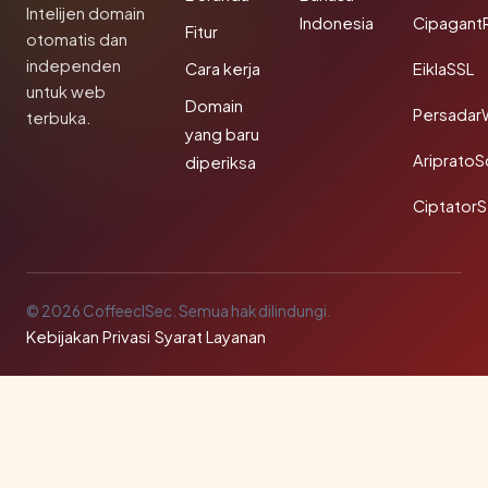
Intelijen domain
Indonesia
Cipagant
Fitur
otomatis dan
independen
Cara kerja
EiklaSSL
untuk web
Domain
Persadar
terbuka.
yang baru
Ariprato
diperiksa
Ciptator
© 2026 CoffeeclSec. Semua hak dilindungi.
Kebijakan Privasi
·
Syarat Layanan