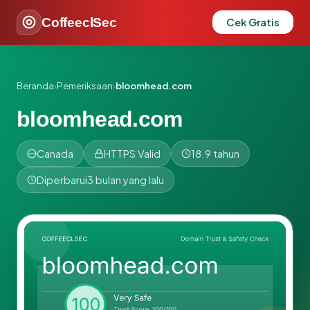
CoffeeclSec
Cek Gratis
Beranda
›
Pemeriksaan
›
bloomhead.com
bloomhead.com
Canada
HTTPS Valid
18.9 tahun
Diperbarui
3 bulan yang lalu