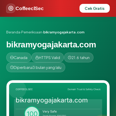
CoffeeclSec
Cek Gratis
Beranda
›
Pemeriksaan
›
bikramyogajakarta.com
bikramyogajakarta.com
Canada
HTTPS Valid
21.6 tahun
Diperbarui
3 bulan yang lalu