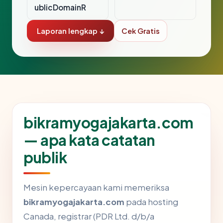
ublicDomainR
Laporan lengkap ↓
Cek Gratis
bikramyogajakarta.com
— apa kata catatan
publik
Mesin kepercayaan kami memeriksa
bikramyogajakarta.com
pada hosting
Canada, registrar (PDR Ltd. d/b/a