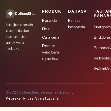
PRODUK
BAHASA
TAUTA
CoffeeclSec
SAHAB
Beranda
Bahasa
Intelijen domain
Indonesia
SuaraparV
Fitur
otomatis dan
independen
Cara kerja
Bridgbms
untuk web
Domain
Persadar
terbuka.
yang baru
Refreshi
diperiksa
GolflinkVe
© 2026 CoffeeclSec. Semua hak dilindungi.
Kebijakan Privasi
·
Syarat Layanan