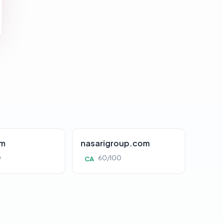
om
nasarigroup.com
0
60/100
CA