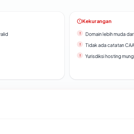
Kekurangan
alid
Domain lebih muda dari
Tidak ada catatan CA
Yurisdiksi hosting mun