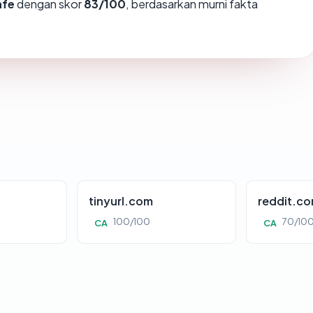
afe
dengan skor
83/100
, berdasarkan murni fakta
tinyurl.com
reddit.c
100/100
70/10
CA
CA