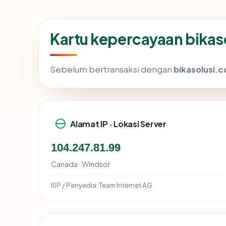
Kartu kepercayaan bikas
Sebelum bertransaksi dengan
bikasolusi.c
Alamat IP · Lokasi Server
104.247.81.99
Canada · Windsor
ISP / Penyedia:
Team Internet AG