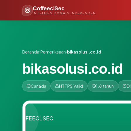
CoffeeclSec
INTELIJEN DOMAIN INDEPENDEN
Beranda
›
Pemeriksaan
›
bikasolusi.co.id
bikasolusi.co.id
Canada
HTTPS Valid
1.8 tahun
Di