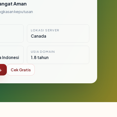
angat Aman
ngkasan keputusan
LOKASI SERVER
Canada
USIA DOMAIN
a Indonesi
1.8 tahun
↓
Cek Gratis