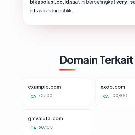
bikasolusi.co.id
saat ini berperingkat
very_s
infrastruktur publik.
Domain Terkait
example.com
xxoo.com
70/100
100/100
CA
CA
gmvaluta.com
60/100
CA