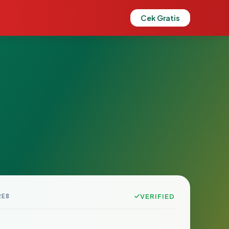
Cek Gratis
2E8
VERIFIED