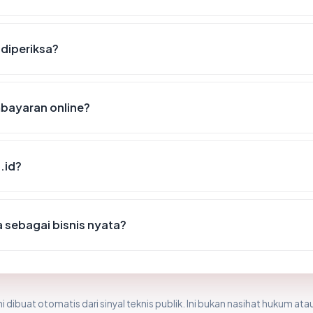
 diperiksa?
mbayaran online?
.id?
 sebagai bisnis nyata?
i dibuat otomatis dari sinyal teknis publik. Ini bukan nasihat hukum atau