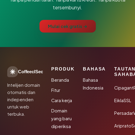
tersembunyi.
Mulai cek gratis →
PRODUK
BAHASA
TAUTA
CoffeeclSec
SAHAB
Beranda
Bahasa
Intelijen domain
Indonesia
Cipagant
Fitur
otomatis dan
independen
Cara kerja
EiklaSSL
untuk web
Domain
Persadar
terbuka.
yang baru
Ariprato
diperiksa