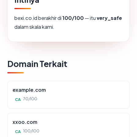
bexi.co.id berakhir di
100/100
— itu
very_safe
dalam skala kami.
Domain Terkait
example.com
70/100
CA
xxoo.com
100/100
CA