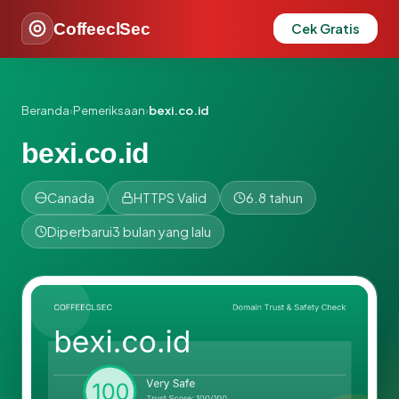
CoffeeclSec
Cek Gratis
Beranda
›
Pemeriksaan
›
bexi.co.id
bexi.co.id
Canada
HTTPS Valid
6.8 tahun
Diperbarui
3 bulan yang lalu