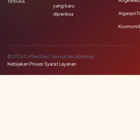
Angklwe
terbuka.
yang baru
AlgaspriT
diperiksa
Kosmonit
© 2026 CoffeeclSec. Semua hak dilindungi.
Kebijakan Privasi
·
Syarat Layanan