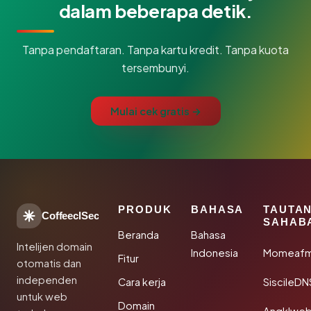
dalam beberapa detik.
Tanpa pendaftaran. Tanpa kartu kredit. Tanpa kuota
tersembunyi.
Mulai cek gratis →
PRODUK
BAHASA
TAUTA
CoffeeclSec
SAHAB
Beranda
Bahasa
Intelijen domain
Indonesia
Momeafm
Fitur
otomatis dan
independen
Cara kerja
SiscileDN
untuk web
Domain