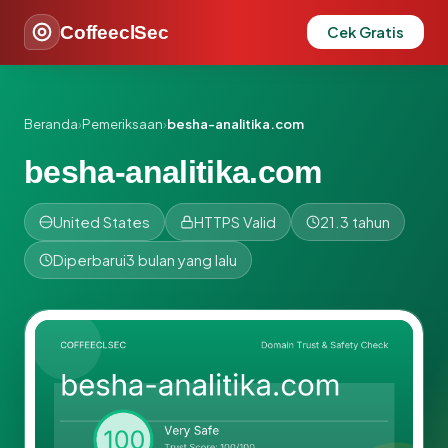
CoffeeclSec
Cek Gratis
Beranda
›
Pemeriksaan
›
besha-analitika.com
besha-analitika.com
United States
HTTPS Valid
21.3 tahun
Diperbarui
3 bulan yang lalu