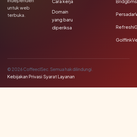
independen
Cara kerja
Bridgbms
untuk web
Domain
Persadar
terbuka.
yang baru
Refreshi
diperiksa
GolflinkVe
© 2026 CoffeeclSec. Semua hak dilindungi.
Kebijakan Privasi
·
Syarat Layanan