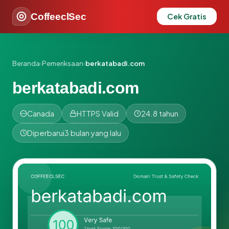
CoffeeclSec
Cek Gratis
Beranda
›
Pemeriksaan
›
berkatabadi.com
berkatabadi.com
Canada
HTTPS Valid
24.8 tahun
Diperbarui
3 bulan yang lalu