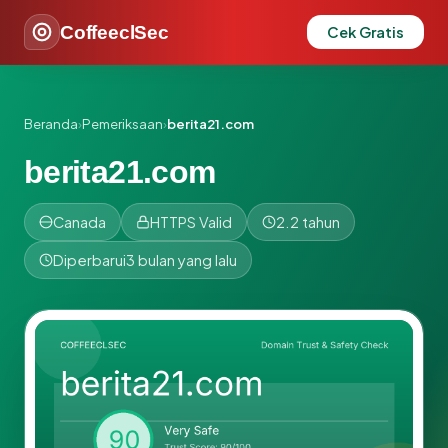
CoffeeclSec
Cek Gratis
Beranda
›
Pemeriksaan
›
berita21.com
berita21.com
Canada
HTTPS Valid
2.2 tahun
Diperbarui
3 bulan yang lalu