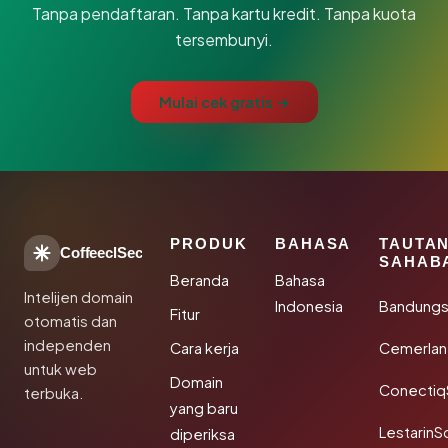
Tanpa pendaftaran. Tanpa kartu kredit. Tanpa kuota
tersembunyi.
Mulai cek gratis →
PRODUK
BAHASA
TAUTA
CoffeeclSec
SAHAB
Beranda
Bahasa
Intelijen domain
Indonesia
Bandung
Fitur
otomatis dan
independen
Cara kerja
Cemerlan
untuk web
Domain
Conectiq
terbuka.
yang baru
LestarinS
diperiksa