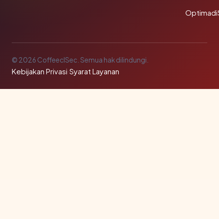
Optimadi
© 2026 CoffeeclSec. Semua hak dilindungi.
Kebijakan Privasi
·
Syarat Layanan