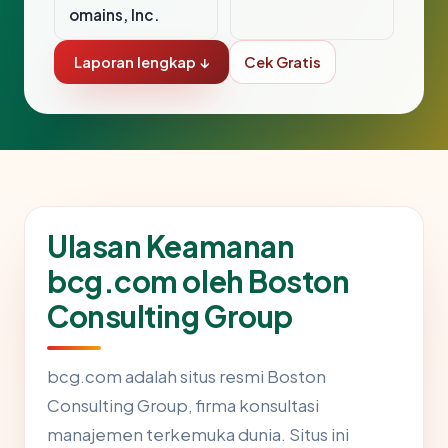
omains, Inc.
Laporan lengkap ↓
Cek Gratis
Ulasan Keamanan
bcg.com oleh Boston
Consulting Group
bcg.com adalah situs resmi Boston
Consulting Group, firma konsultasi
manajemen terkemuka dunia. Situs ini