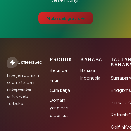
Mulai cek gratis →
PRODUK
BAHASA
TAUTA
CoffeeclSec
SAHAB
Beranda
Bahasa
Intelijen domain
Indonesia
SuaraparV
Fitur
otomatis dan
independen
Cara kerja
Bridgbms
untuk web
Domain
Persadar
terbuka.
yang baru
Refreshi
diperiksa
GolflinkVe