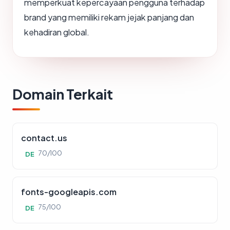
memperkuat kepercayaan pengguna terhadap
brand yang memiliki rekam jejak panjang dan
kehadiran global.
Domain Terkait
contact.us
70/100
DE
fonts-googleapis.com
75/100
DE