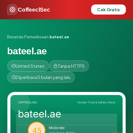
CoffeeclSec
Cek Gratis
Beranda
›
Pemeriksaan
›
bateel.ae
bateel.ae
United States
Tanpa HTTPS
Diperbarui
3 bulan yang lalu