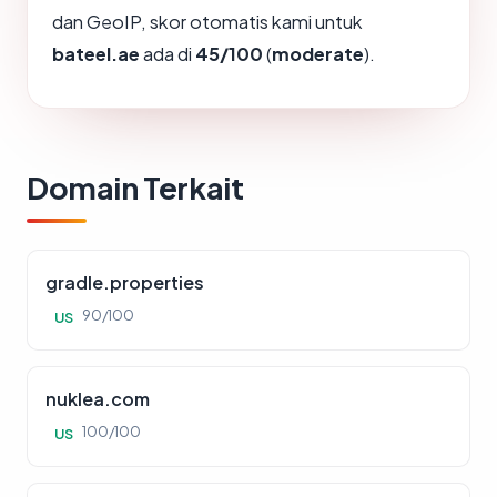
dan GeoIP, skor otomatis kami untuk
bateel.ae
ada di
45/100
(
moderate
).
Domain Terkait
gradle.properties
90/100
US
nuklea.com
100/100
US