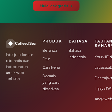
Mulai cek gratis →
PRODUK
BAHASA
TAUTA
CoffeeclSec
SAHAB
Beranda
Bahasa
Intelijen domain
Indonesia
YourvillD
Fitur
otomatis dan
independen
Cara kerja
Lacasadi
untuk web
Domain
Dharmjak
terbuka.
yang baru
TrijayafW
diperiksa
Angklwe