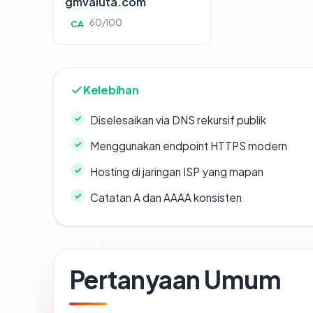
gmvaluta.com
60/100
CA
Kelebihan
Diselesaikan via DNS rekursif publik
Menggunakan endpoint HTTPS modern
Hosting di jaringan ISP yang mapan
Catatan A dan AAAA konsisten
Pertanyaan Umum