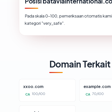
Posisi bataviainternational.
Pada skala 0-100, pemeriksaan otomatis ka
kategori "very_safe".
Domain Terkait
xxoo.com
example.com
100/100
70/100
CA
CA