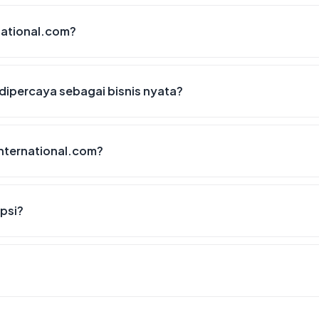
national.com?
dipercaya sebagai bisnis nyata?
nternational.com?
psi?