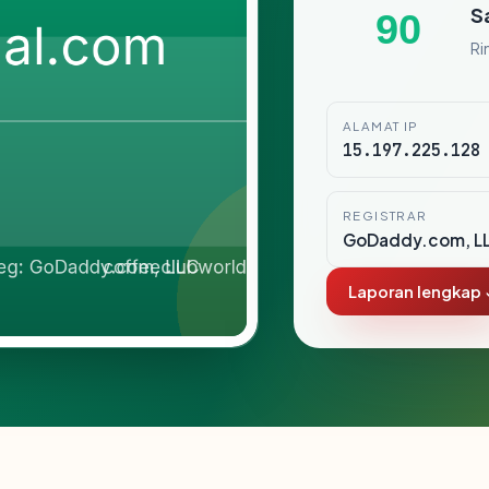
S
90
Ri
ALAMAT IP
15.197.225.128
REGISTRAR
GoDaddy.com, L
Laporan lengkap 