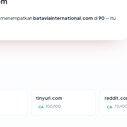
com
mi menempatkan
bataviainternational.com
di
90
— itu
tinyurl.com
reddit.c
100/100
70/10
CA
CA