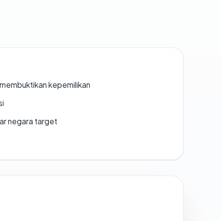
ak membuktikan kepemilikan
si
uar negara target