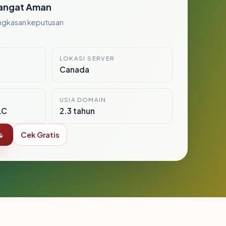
angat Aman
ngkasan keputusan
LOKASI SERVER
Canada
USIA DOMAIN
LC
2.3 tahun
↓
Cek Gratis