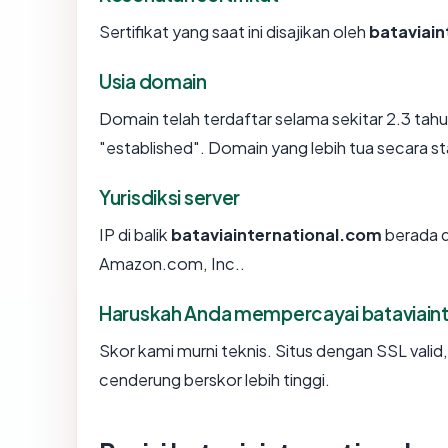
Sertifikat yang saat ini disajikan oleh
bataviai
Usia domain
Domain telah terdaftar selama sekitar 2.3 t
"established". Domain yang lebih tua secara sta
Yurisdiksi server
IP di balik
bataviainternational.com
berada d
Amazon.com, Inc..
Haruskah Anda mempercayai bataviain
Skor kami murni teknis. Situs dengan SSL valid
cenderung berskor lebih tinggi.