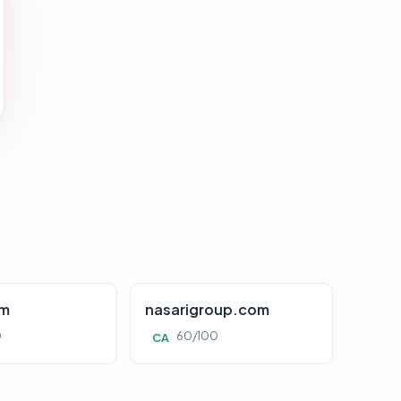
om
nasarigroup.com
0
60/100
CA