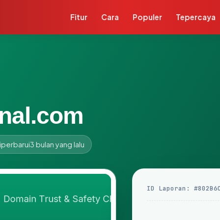
Fitur
Cara
Populer
Tepercaya
onal.com
iperbarui
3 bulan yang lalu
ID Laporan: #802B6