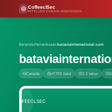
CoffeeclSec
INTELIJEN DOMAIN INDEPENDEN
Beranda
›
Pemeriksaan
›
bataviainternational.com
bataviainternati
Canada
HTTPS Valid
2.3 tahun
D