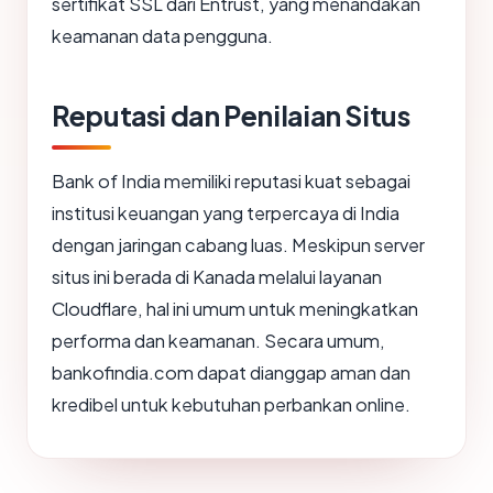
sertifikat SSL dari Entrust, yang menandakan
keamanan data pengguna.
Reputasi dan Penilaian Situs
Bank of India memiliki reputasi kuat sebagai
institusi keuangan yang terpercaya di India
dengan jaringan cabang luas. Meskipun server
situs ini berada di Kanada melalui layanan
Cloudflare, hal ini umum untuk meningkatkan
performa dan keamanan. Secara umum,
bankofindia.com dapat dianggap aman dan
kredibel untuk kebutuhan perbankan online.