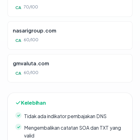
70/100
CA
nasarigroup.com
60/100
CA
gmvaluta.com
60/100
CA
Kelebihan
Tidak ada indikator pembajakan DNS
Mengembalikan catatan SOA dan TXT yang
valid