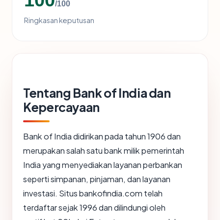
/100
Ringkasan keputusan
Tentang Bank of India dan
Kepercayaan
Bank of India didirikan pada tahun 1906 dan
merupakan salah satu bank milik pemerintah
India yang menyediakan layanan perbankan
seperti simpanan, pinjaman, dan layanan
investasi. Situs bankofindia.com telah
terdaftar sejak 1996 dan dilindungi oleh