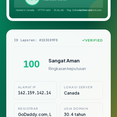
ID Laporan: #1D3E09FD
VERIFIED
Sangat Aman
100
Ringkasan keputusan
ALAMAT IP
LOKASI SERVER
162.159.142.14
Canada
REGISTRAR
USIA DOMAIN
GoDaddy.com, L
30.4 tahun