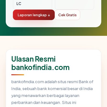
LC
Laporan lengkap ↓
Cek Gratis
Ulasan Resmi
bankofindia.com
bankofindia.com adalah situs resmi Bank of
India, sebuah bank komersial besar di India
yang menawarkan berbagai layanan
perbankan dan keuangan. Situs ini