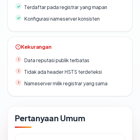
Terdaftar pada registrar yang mapan
Konfigurasi nameserver konsisten
Kekurangan
Data reputasi publik terbatas
Tidak ada header HSTS terdeteksi
Nameserver milik registrar yang sama
Pertanyaan Umum