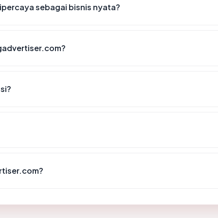
percaya sebagai bisnis nyata?
advertiser.com?
si?
tiser.com?