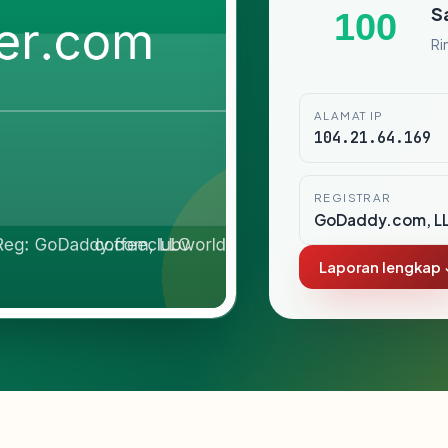
S
100
Ri
ALAMAT IP
104.21.64.169
REGISTRAR
GoDaddy.com, L
Laporan lengkap 