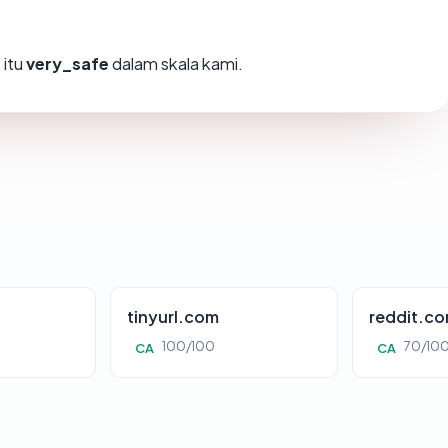
 itu
very_safe
dalam skala kami.
tinyurl.com
reddit.c
100/100
70/10
CA
CA