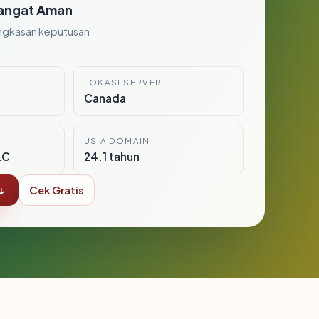
angat Aman
ngkasan keputusan
LOKASI SERVER
Canada
USIA DOMAIN
LC
24.1 tahun
↓
Cek Gratis