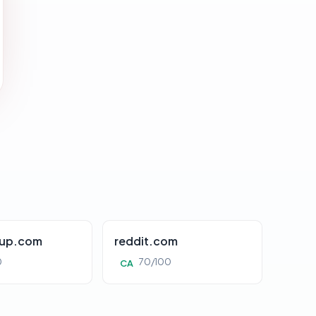
oup.com
reddit.com
0
70/100
CA