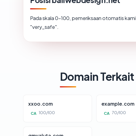
Posisi baliwebdesign.net
Pada skala 0-100, pemeriksaan otomatis ka
"very_safe".
Domain Terkait
xxoo.com
example.com
100/100
70/100
CA
CA
gmvaluta.com