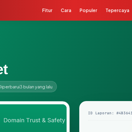
Fitur
Cara
Populer
Tepercaya
et
Diperbarui
3 bulan yang lalu
ID Laporan: #4B364