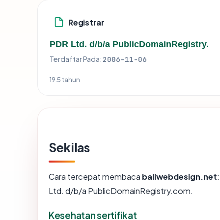
Registrar
PDR Ltd. d/b/a PublicDomainRegistry.
Terdaftar Pada:
2006-11-06
19.5 tahun
Sekilas
Cara tercepat membaca
baliwebdesign.net
Ltd. d/b/a PublicDomainRegistry.com.
Kesehatan sertifikat