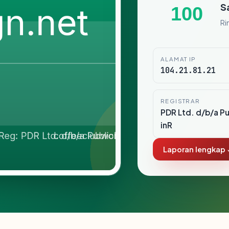
S
100
Ri
ALAMAT IP
104.21.81.21
REGISTRAR
PDR Ltd. d/b/a P
inR
Laporan lengkap 