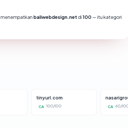
mi menempatkan
baliwebdesign.net
di
100
— itu kategori
tinyurl.com
nasarigr
100/100
60/10
CA
CA