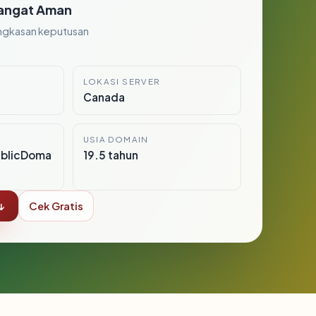
angat Aman
ngkasan keputusan
LOKASI SERVER
Canada
USIA DOMAIN
ublicDoma
19.5 tahun
↓
Cek Gratis