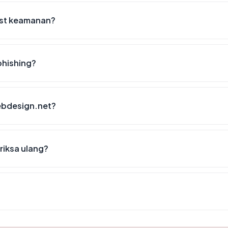
ist keamanan?
phishing?
webdesign.net?
riksa ulang?