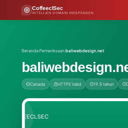
CoffeeclSec
INTELIJEN DOMAIN INDEPENDEN
Beranda
›
Pemeriksaan
›
baliwebdesign.net
baliwebdesign.n
Canada
HTTPS Valid
19.5 tahun