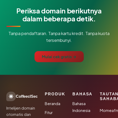
Periksa domain berikutnya
dalam beberapa detik.
Tanpa pendaftaran. Tanpa kartu kredit. Tanpa kuota
tersembunyi.
Mulai cek gratis →
PRODUK
BAHASA
TAUTA
CoffeeclSec
SAHAB
Beranda
Bahasa
Intelijen domain
Indonesia
Momeafm
Fitur
otomatis dan