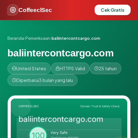
CoffeeclSec
Cek Gratis
Beranda
›
Pemeriksaan
›
baliintercontcargo.com
baliintercontcargo.com
United States
HTTPS Valid
25 tahun
Diperbarui
3 bulan yang lalu