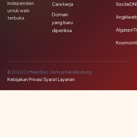
independen
Cara kerja
SiscileDN
untuk web
Domain
Angklwe
terbuka.
yang baru
AlgaspriT
diperiksa
Kosmonit
© 2026 CoffeeclSec. Semua hak dilindungi.
Kebijakan Privasi
·
Syarat Layanan