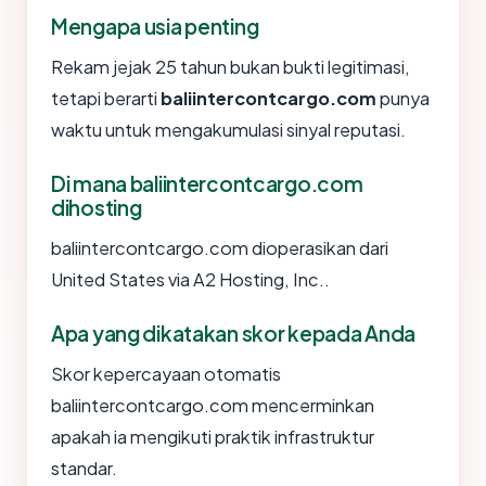
Mengapa usia penting
Rekam jejak 25 tahun bukan bukti legitimasi,
tetapi berarti
baliintercontcargo.com
punya
waktu untuk mengakumulasi sinyal reputasi.
Di mana baliintercontcargo.com
dihosting
baliintercontcargo.com dioperasikan dari
United States via A2 Hosting, Inc..
Apa yang dikatakan skor kepada Anda
Skor kepercayaan otomatis
baliintercontcargo.com mencerminkan
apakah ia mengikuti praktik infrastruktur
standar.