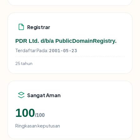
Registrar
PDR Ltd. d/b/a PublicDomainRegistry.
Terdaftar Pada:
2001-05-23
25 tahun
Sangat Aman
100
/100
Ringkasan keputusan