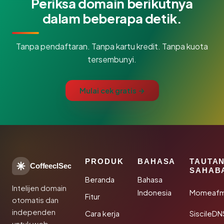
Periksa domain berikutnya
dalam beberapa detik.
Tanpa pendaftaran. Tanpa kartu kredit. Tanpa kuota
tersembunyi.
Mulai cek gratis →
PRODUK
BAHASA
TAUTA
CoffeeclSec
SAHAB
Beranda
Bahasa
Intelijen domain
Indonesia
Momeafm
Fitur
otomatis dan
independen
Cara kerja
SiscileDN