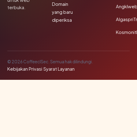
untuk web
Domain
Angklwe
terbuka.
yang baru
AlgaspriT
diperiksa
Kosmonit
© 2026 CoffeeclSec. Semua hak dilindungi.
Kebijakan Privasi
·
Syarat Layanan