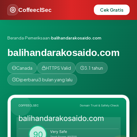
CoffeeclSec
Cek Gratis
Beranda
›
Pemeriksaan
›
balihandarakosaido.com
balihandarakosaido.com
Canada
HTTPS Valid
3.1 tahun
Diperbarui
3 bulan yang lalu