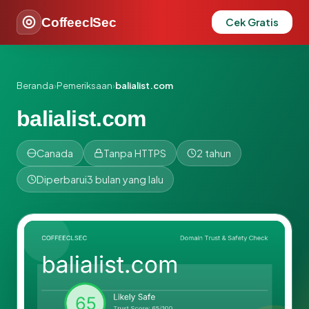
CoffeeclSec
Cek Gratis
Beranda
›
Pemeriksaan
›
balialist.com
balialist.com
Canada
Tanpa HTTPS
2 tahun
Diperbarui
3 bulan yang lalu