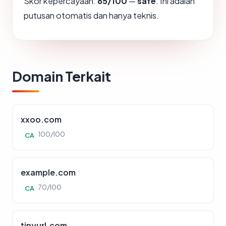
Skor kepercayaan:
65/100
—
safe
. Ini adalah
putusan otomatis dan hanya teknis.
Domain Terkait
xxoo.com
100/100
CA
example.com
70/100
CA
tinyurl.com