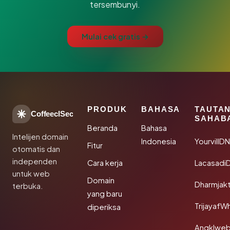
tersembunyi.
Mulai cek gratis →
PRODUK
BAHASA
TAUTA
CoffeeclSec
SAHAB
Beranda
Bahasa
Intelijen domain
Indonesia
YourvillD
Fitur
otomatis dan
independen
Cara kerja
Lacasadi
untuk web
Domain
Dharmjak
terbuka.
yang baru
TrijayafW
diperiksa
Angklwe