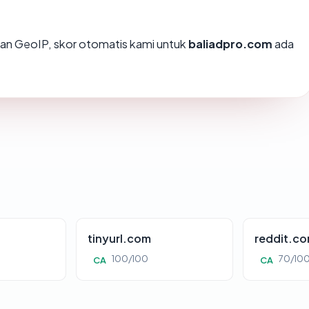
an GeoIP, skor otomatis kami untuk
baliadpro.com
ada
tinyurl.com
reddit.c
100/100
70/10
CA
CA