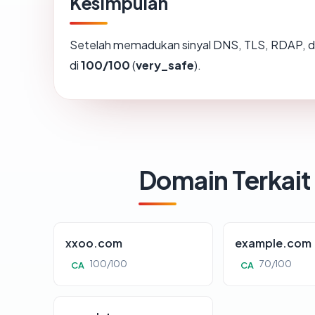
Kesimpulan
Setelah memadukan sinyal DNS, TLS, RDAP, d
di
100/100
(
very_safe
).
Domain Terkait
xxoo.com
example.com
100/100
70/100
CA
CA