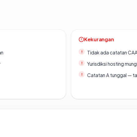
Kekurangan
an
Tidak ada catatan CA
r
Yurisdiksi hosting mun
Catatan A tunggal — ta