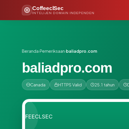
CoffeeclSec
INTELIJEN DOMAIN INDEPENDEN
Beranda
›
Pemeriksaan
›
baliadpro.com
baliadpro.com
Canada
HTTPS Valid
25.1 tahun