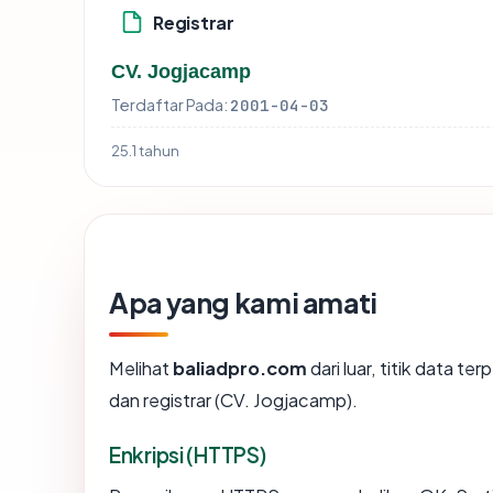
Registrar
CV. Jogjacamp
Terdaftar Pada:
2001-04-03
25.1 tahun
Apa yang kami amati
Melihat
baliadpro.com
dari luar, titik data t
dan registrar (CV. Jogjacamp).
Enkripsi (HTTPS)