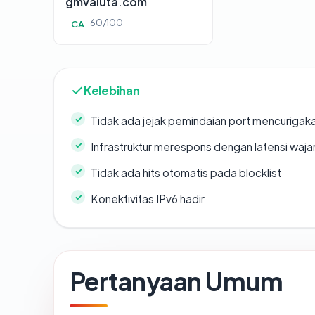
gmvaluta.com
60/100
CA
Kelebihan
Tidak ada jejak pemindaian port mencurigak
Infrastruktur merespons dengan latensi waja
Tidak ada hits otomatis pada blocklist
Konektivitas IPv6 hadir
Pertanyaan Umum