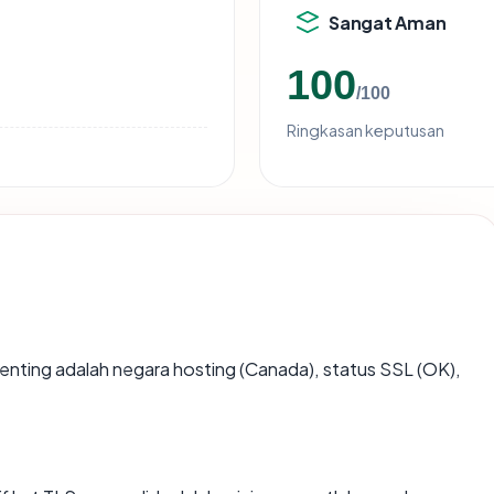
Sangat Aman
100
/100
Ringkasan keputusan
erpenting adalah negara hosting (Canada), status SSL (OK),