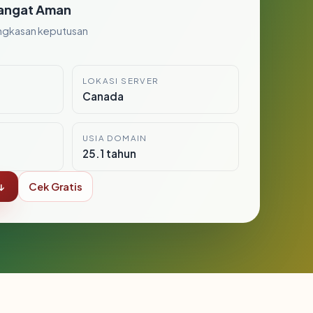
angat Aman
ngkasan keputusan
LOKASI SERVER
Canada
USIA DOMAIN
25.1 tahun
↓
Cek Gratis