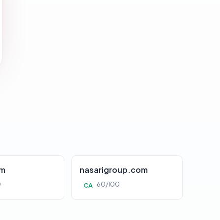
om
nasarigroup.com
0
60/100
CA