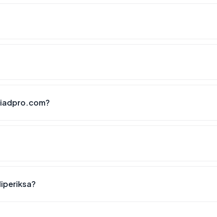
liadpro.com?
diperiksa?