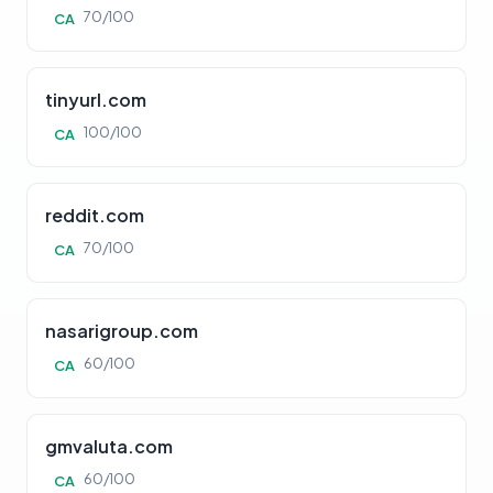
70/100
CA
tinyurl.com
100/100
CA
reddit.com
70/100
CA
nasarigroup.com
60/100
CA
gmvaluta.com
60/100
CA