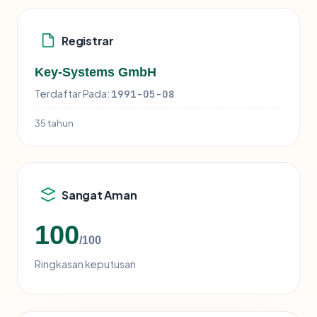
Registrar
Key-Systems GmbH
Terdaftar Pada:
1991-05-08
35 tahun
Sangat Aman
100
/100
Ringkasan keputusan