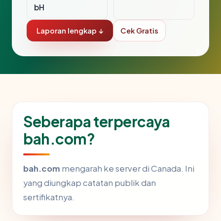
bH
Laporan lengkap ↓
Cek Gratis
Seberapa terpercaya
bah.com?
bah.com
mengarah ke server di Canada. Ini
yang diungkap catatan publik dan
sertifikatnya.