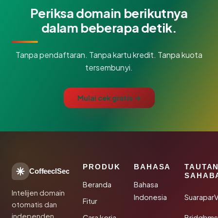
Periksa domain berikutnya
dalam beberapa detik.
Tanpa pendaftaran. Tanpa kartu kredit. Tanpa kuota
tersembunyi.
Mulai cek gratis →
PRODUK
BAHASA
TAUTA
CoffeeclSec
SAHAB
Beranda
Bahasa
Intelijen domain
Indonesia
SuaraparV
Fitur
otomatis dan
independen
Cara kerja
Bridgbms