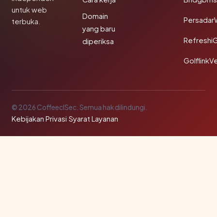
untuk web
Domain
Persadar
terbuka.
yang baru
Refreshi
diperiksa
GolflinkVe
© 2026 CoffeeclSec. Semua hak dilindungi.
Kebijakan Privasi
·
Syarat Layanan