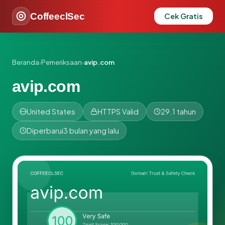
CoffeeclSec
Cek Gratis
Beranda
›
Pemeriksaan
›
avip.com
avip.com
United States
HTTPS Valid
29.1 tahun
Diperbarui
3 bulan yang lalu