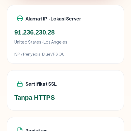
Alamat IP · Lokasi Server
91.236.230.28
United States · Los Angeles
ISP / Penyedia:
BlueVPS OU
Sertifikat SSL
Tanpa HTTPS
Registrar