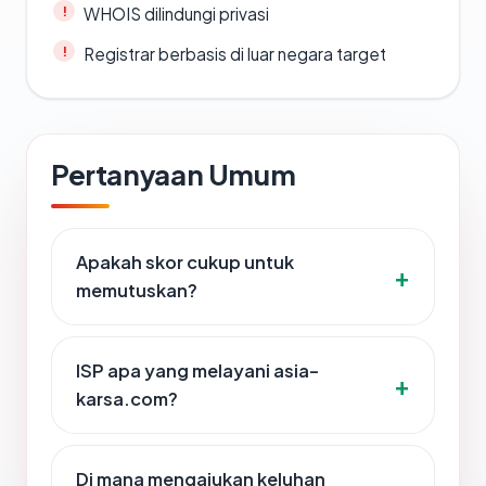
WHOIS dilindungi privasi
Registrar berbasis di luar negara target
Pertanyaan Umum
Apakah skor cukup untuk
memutuskan?
ISP apa yang melayani asia-
karsa.com?
Di mana mengajukan keluhan