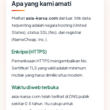
Apa yang kami amati
Melihat
asia-karsa.com
dari luar, titik data
terpenting adalah negara hosting (United
States), status SSL (No), dan registrar
(NameCheap, Inc.).
Enkripsi (HTTPS)
Pemeriksaan HTTPS mengembalikan No.
Sertifikat TLS yang valid adalah minimum
mutlak yang harus dimiliki situs modern.
Waktu di web terbuka
asia-karsa.com telah terlihat di DNS publik
sekitar 0.5 tahun. Itu cukup untuk