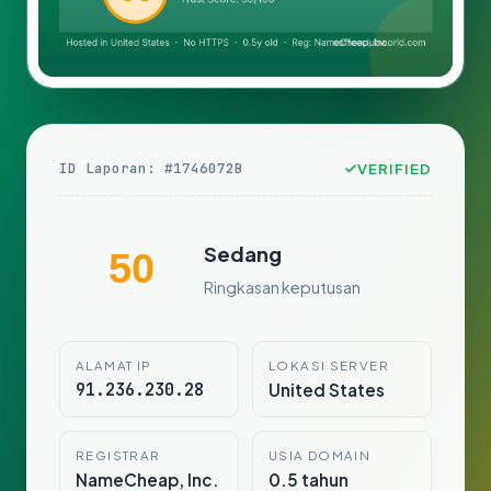
ID Laporan: #1746072B
VERIFIED
Sedang
50
Ringkasan keputusan
ALAMAT IP
LOKASI SERVER
91.236.230.28
United States
REGISTRAR
USIA DOMAIN
NameCheap, Inc.
0.5 tahun