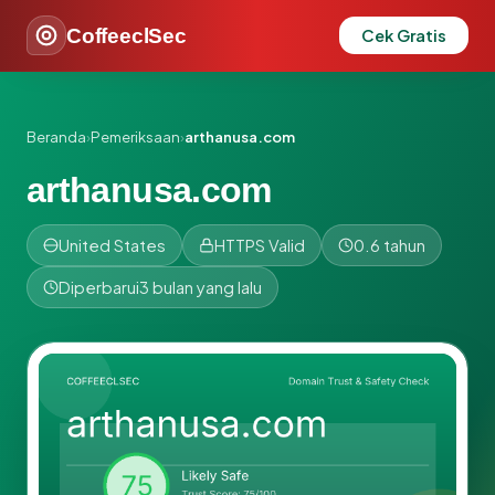
CoffeeclSec
Cek Gratis
Beranda
›
Pemeriksaan
›
arthanusa.com
arthanusa.com
United States
HTTPS Valid
0.6 tahun
Diperbarui
3 bulan yang lalu