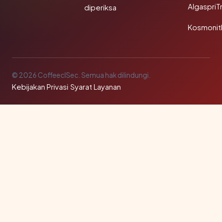
AlgaspriT
diperiksa
Kosmonit
© 2026 CoffeeclSec. Semua hak dilindungi.
Kebijakan Privasi
·
Syarat Layanan