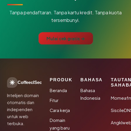
Tanpa pendaftaran. Tanpa kartu kredit. Tanpa kuota
tersembunyi.
Mulai cek gratis →
PRODUK
BAHASA
TAUTA
CoffeeclSec
SAHAB
Beranda
Bahasa
Intelijen domain
Indonesia
Momeafm
Fitur
otomatis dan
independen
Cara kerja
SiscileDN
untuk web
Domain
Angklwe
terbuka.
yang baru