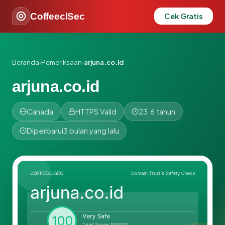
CoffeeclSec
Cek Gratis
Beranda
›
Pemeriksaan
›
arjuna.co.id
arjuna.co.id
Canada
HTTPS Valid
23.6 tahun
Diperbarui
3 bulan yang lalu