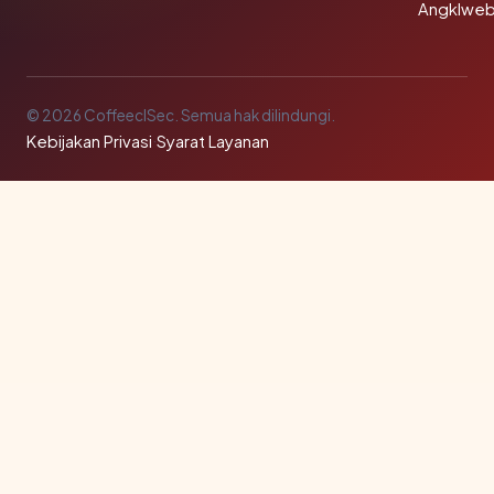
Angklwe
© 2026 CoffeeclSec. Semua hak dilindungi.
Kebijakan Privasi
·
Syarat Layanan