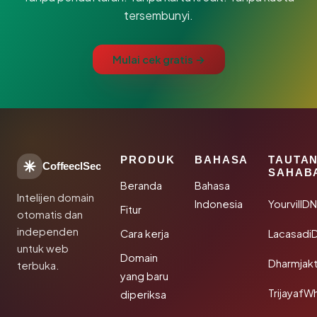
tersembunyi.
Mulai cek gratis →
PRODUK
BAHASA
TAUTA
CoffeeclSec
SAHAB
Beranda
Bahasa
Intelijen domain
Indonesia
YourvillD
Fitur
otomatis dan
independen
Cara kerja
Lacasadi
untuk web
Domain
Dharmjak
terbuka.
yang baru
TrijayafW
diperiksa