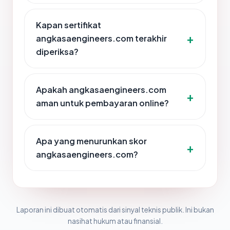
Kapan sertifikat
angkasaengineers.com terakhir
diperiksa?
Apakah angkasaengineers.com
aman untuk pembayaran online?
Apa yang menurunkan skor
angkasaengineers.com?
Laporan ini dibuat otomatis dari sinyal teknis publik. Ini bukan
nasihat hukum atau finansial.