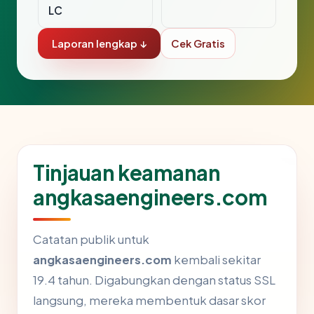
LC
Laporan lengkap ↓
Cek Gratis
Tinjauan keamanan
angkasaengineers.com
Catatan publik untuk
angkasaengineers.com
kembali sekitar
19.4 tahun. Digabungkan dengan status SSL
langsung, mereka membentuk dasar skor