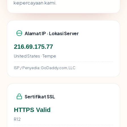
kepercayaan kami.
Alamat IP · Lokasi Server
216.69.175.77
United States · Tempe
ISP / Penyedia:
GoDaddy.com, LLC
Sertifikat SSL
HTTPS Valid
R12